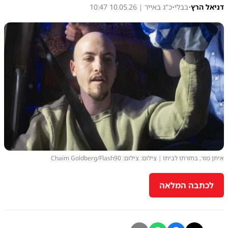
דניאל הרץ
•
בבלי
•
כ"ג באייר | 10.05.26 10:47
איתן מור, בחזרתו לביתו | צילום: צילום: Chaim Goldberg/Flash90
לכתבה המלאה