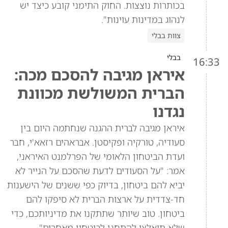
בכותרות נוצצות. החוק התימני קובע כיצד יש
לנהוג במדינות עוינות".
צוות בבלי
בבלי
16:33
איראן מגיבה להסכם מכה:
הברית המשולשת מכוונת
נגדנו
איראן מגיבה לברית ההגנה שנחתמה היום בין
סעודיה, טורקיה ופקיסטן. אבראהים רזאא'י, חבר
ועדת הביטחון הלאומי של הפרלמנט האיראני,
אמר: "על הסעודים לדעת שהסכם על הנייר לא
יביא להם ביטחון, בדיוק כפי ששנים של הישענות
חד-צדדית על ארצות הברית לא סיפקו להם
ביטחון. טוב שיותר שתתקנו את מדיניותכם, כדי
שלא תיאלצו להתחנן לביטחון מאחרים".