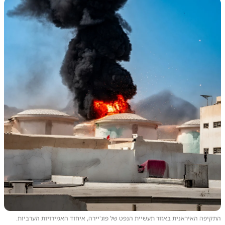
התקיפה האיראנית באזור תעשיית הנפט של פוג'יירה, איחוד האמירויות הערביות.