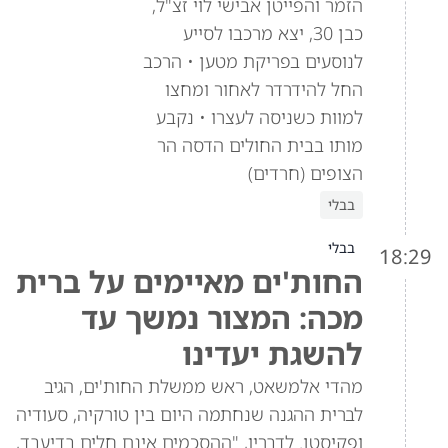
הזמר והפייטן אבישי לוי זצ"ל,
כבן 30, יצא מרכבו לסייע
לנוסעים בפריקת מטען • הרכב
החל להידרדר לאחור ומחצו
למוות כשניסה לעצרו • נקבע
מותו בבית החולים הדסה הר
הצופים (חרדים)
בבלי
בבלי
18:29
החות'ים מאיימים על ברית
מכה: המצור נמשך עד
להשגת יעדינו
מהדי אלמשאט, ראש ממשלת החות'ים, הגיב
לברית ההגנה שנחתמה היום בין טורקיה, סעודיה
ופקיסטן. לדבריו, "ההסכמים אינם חלים בדיעבד,