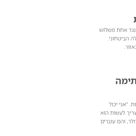
 נגד אחת משלוש
 הביטחוני.
זור.
תימה
 מיליארד דולר בין המדינות. "אני יכול
צריך לעשות הוא
 את הסחורות שלכם. וכך אנחנו חוסכים 39 או 41 מיליארד דולר, והם עוברים