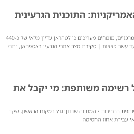
ריקניות: התוכנית הגרעינית
למרות התקיפות האמריקאיות באתרי ההעשרה המרכזיים, מומחים מעריכים כי לטהראן עדיין מלאי של כ-440
ד עשר פצצות | סקירת מצב אתרי הגרעין באספהאן, נתנז
ל רשימה משותפת: מי יקבל את
ותפת בבחירות • המתווה שנדון: גנץ במקום הראשון, שקד
י-עבירת אחוז החסימה