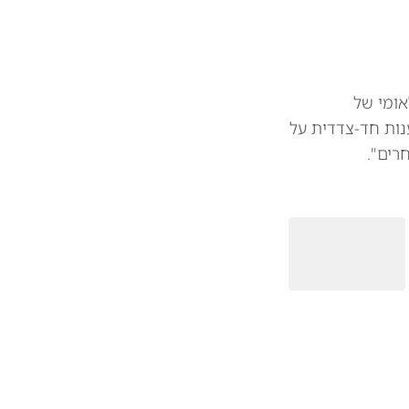
אומי של
נות חד-צדדית על
רים".