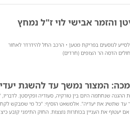
טן והזמר אבישי לוי ז"ל נמחץ
י לוי זצ"ל, כבן 30, יצא מרכבו לסייע לנוסעים בפריקת מטען • הרכב החל להידרדר לאחור
חולים הדסה הר הצופים (חרדים)
מכה: המצור נמשך עד להשגת יעדינ
ההגנה שנחתמה היום בין טורקיה, סעודיה ופקיסטן. לדבריו, 
ך עד שתשיג את יעדיה". אלמשאט הוסיף: "כל מי שמבקש לקח
שנים הוא תוקפן, גם אם יעטוף את העניין בכותרות נוצצות. החוק התימני קובע כי