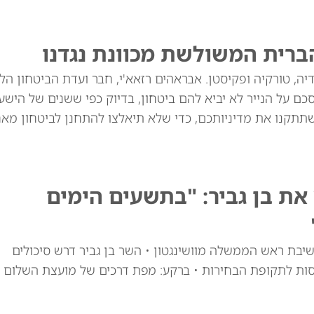
ברית המשולשת מכוונת נגדנו
יה, טורקיה ופקיסטן. אבראהים רזאא'י, חבר ועדת הביטחון הל
ם על הנייר לא יביא להם ביטחון, בדיוק כפי ששנים של הישע
שתתקנו את מדיניותכם, כדי שלא תיאלצו להתחנן לביטחון מאח
ת בן גביר: "בתשעים הימים
יבת ראש הממשלה מוושינגטון • השר בן גביר דרש סיכולים
סות לתקופת הבחירות • ברקע: מפת דרכים של מועצת השלום