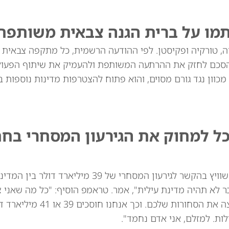
תמו על ברית הגנה צבאית משותפת
יה, טורקיה ופקיסטן. לפי ההודעה הרשמית, כל מתקפה צבאית
סכם לחזק את ההרתעה המשותפת ולהעמיק את שיתוף הפעולה
מכוון נגד גורם מסוים, והוא פתוח להצטרפות מדינות נוספות בא
כל למחוק את הגירעון המסחרי בח
נשיא ארה"ב דונלד טראמפ איים באופן מרומז על שוויץ בהקשר לגירעון המסחרי של 39
ר לא תהיה מדינת עילית", אמר. טראמפ הוסיף: "כל מה שאני 
לומר: אני לא רוצה את השעונים שלכם. אני לא רוצה
ות. למזלם, אני אדם נחמד".