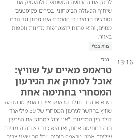
לחזק את ההרתעה המשותפת ולהעמיק את
שיתוף הפעולה הביטחוני. בכירים פקיסטנים
וטורקים הבהירו כי ההסכם אינו מכוון נגד גורם
מסוים, והוא פתוח להצטרפות מדינות נוספות
באזור.
צוות בבלי
בבלי
13:16
טראמפ מאיים על שוויץ:
אוכל למחוק את הגירעון
המסחרי בחתימה אחת
נשיא ארה"ב דונלד טראמפ איים באופן מרומז על
שוויץ בהקשר לגירעון המסחרי של 39 מיליארד
דולר בין המדינות. "אני יכול למחוק את הגירעון
הזה בחתימה אחת, ואז היא כבר לא תהיה מדינת
עילית", אמר. טראמפ הוסיף: "כל מה שאני צריך