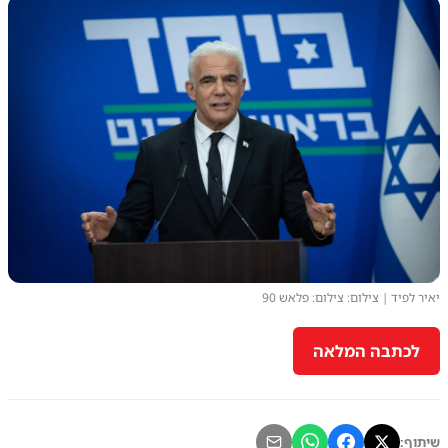
יאיר לפיד | צילום: צילום: פלאש 90
לכתבה המלאה
שיתוף: