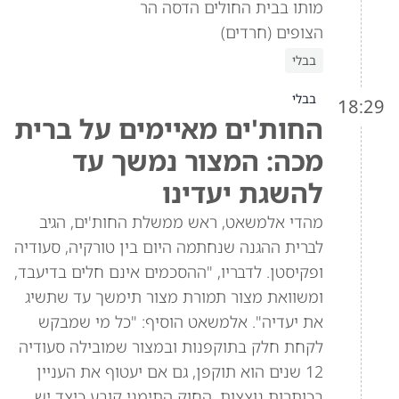
מותו בבית החולים הדסה הר
הצופים (חרדים)
בבלי
בבלי
18:29
החות'ים מאיימים על ברית
מכה: המצור נמשך עד
להשגת יעדינו
מהדי אלמשאט, ראש ממשלת החות'ים, הגיב
לברית ההגנה שנחתמה היום בין טורקיה, סעודיה
ופקיסטן. לדבריו, "ההסכמים אינם חלים בדיעבד,
ומשוואת מצור תמורת מצור תימשך עד שתשיג
את יעדיה". אלמשאט הוסיף: "כל מי שמבקש
לקחת חלק בתוקפנות ובמצור שמובילה סעודיה
12 שנים הוא תוקפן, גם אם יעטוף את העניין
בכותרות נוצצות. החוק התימני קובע כיצד יש