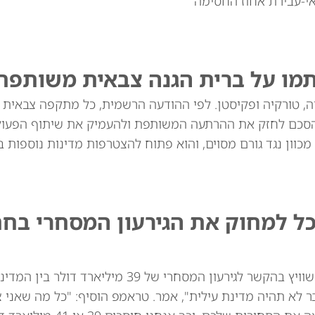
י-עבירת אחוז החסימה
תמו על ברית הגנה צבאית משותפת
יה, טורקיה ופקיסטן. לפי ההודעה הרשמית, כל מתקפה צבאית
סכם לחזק את ההרתעה המשותפת ולהעמיק את שיתוף הפעולה
מכוון נגד גורם מסוים, והוא פתוח להצטרפות מדינות נוספות בא
כל למחוק את הגירעון המסחרי בח
נשיא ארה"ב דונלד טראמפ איים באופן מרומז על שוויץ בהקשר לגירעון המסחרי של 39
ר לא תהיה מדינת עילית", אמר. טראמפ הוסיף: "כל מה שאני 