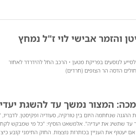
טן והזמר אבישי לוי ז"ל נמחץ
י לוי זצ"ל, כבן 30, יצא מרכבו לסייע לנוסעים בפריקת מטען • הרכב החל להידרדר לאחור
חולים הדסה הר הצופים (חרדים)
מכה: המצור נמשך עד להשגת יעדינ
ההגנה שנחתמה היום בין טורקיה, סעודיה ופקיסטן. לדבריו, 
ך עד שתשיג את יעדיה". אלמשאט הוסיף: "כל מי שמבקש לקח
שנים הוא תוקפן, גם אם יעטוף את העניין בכותרות נוצצות. החוק התימני קובע כי