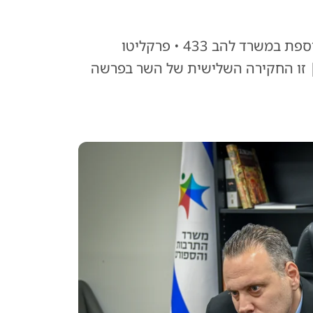
שר התרבות והספורט מיקי זוהר הגיע היום לחקירה נוספת במשרד להב 433 • פרקליטו
 | זו החקירה השלישית של השר בפרשה