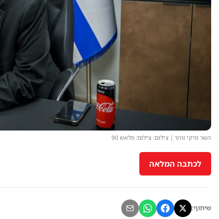
השר מיקי זוהר | צילום: צילום: פלאש 90
לכתבה המלאה
שיתוף: