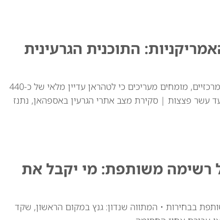
ריקניות: התוכנית הגרעינית
למרות התקיפות האמריקאיות באתרי ההעשרה המרכזיים, מומחים מעריכים כי לטהראן עדיין מלאי של כ-440
ד עשר פצצות | סקירת מצב אתרי הגרעין באספהאן, נתנז
ל רשימה משותפת: מי יקבל את
ותפת בבחירות • המתווה שנדון: גנץ במקום הראשון, שקד