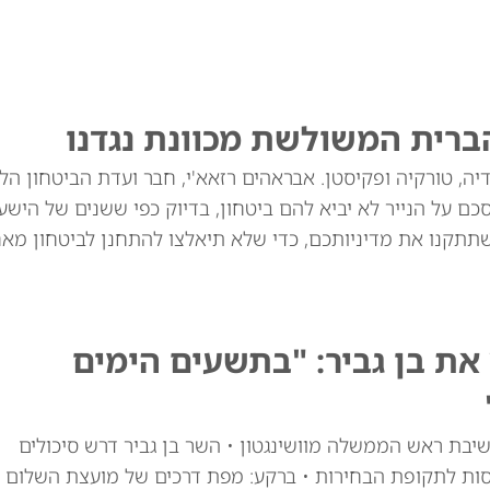
ברית המשולשת מכוונת נגדנו
יה, טורקיה ופקיסטן. אבראהים רזאא'י, חבר ועדת הביטחון הל
ם על הנייר לא יביא להם ביטחון, בדיוק כפי ששנים של הישע
שתתקנו את מדיניותכם, כדי שלא תיאלצו להתחנן לביטחון מאח
ת בן גביר: "בתשעים הימים
יבת ראש הממשלה מוושינגטון • השר בן גביר דרש סיכולים
סות לתקופת הבחירות • ברקע: מפת דרכים של מועצת השלום