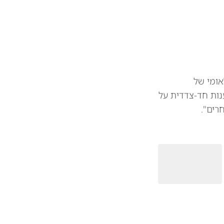
אומי של
נות חד-צדדית על
רים".