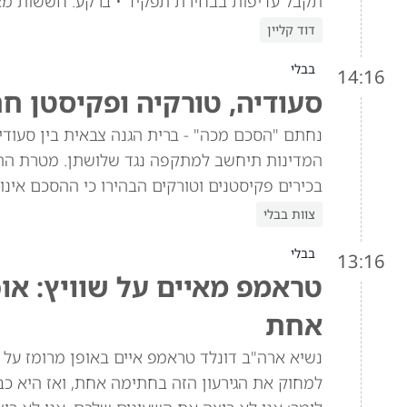
תקבל עדיפות בבחירת תפקיד • ברקע: חששות מא
דוד קליין
בבלי
14:16
סעודיה, טורקיה ופקיסטן ח
נחתם "הסכם מכה" - ברית הגנה צבאית בין סעוד
המדינות תיחשב למתקפה נגד שלושתן. מטרת הה
בכירים פקיסטנים וטורקים הבהירו כי ההסכם אינו 
צוות בבלי
בבלי
13:16
טראמפ מאיים על שוויץ: או
אחת
למחוק את הגירעון הזה בחתימה אחת, ואז היא כב