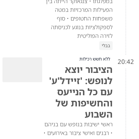
במפלגתו • צנגאוקר הייתה בין
הפעילות המרכזיות במטה
משפחות החטופים • סוף
לספקולציות בנוגע לכניסתה
לזירה הפוליטית
בבלי
ללא חשש רכילות
20:42
הציבור יוצא
לנופש: 'זיידל'ע'
עם כל הנייעס
והחשיפות של
השבוע
ראשי ישיבות בנופש עם בניהם
• רבנים ואישי ציבור באירועים •