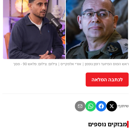
ראש המוס המיועד רומן גופמן | אורי אלמקייס | צילום: צילום: פלאש 90 - מסך
לכתבה המלאה
שיתוף:
מבזקים נוספים