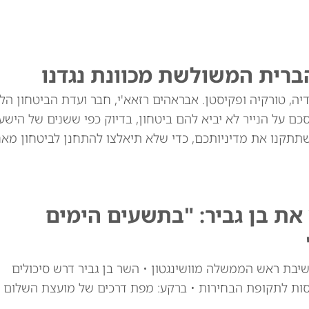
ברית המשולשת מכוונת נגדנו
יה, טורקיה ופקיסטן. אבראהים רזאא'י, חבר ועדת הביטחון הל
ם על הנייר לא יביא להם ביטחון, בדיוק כפי ששנים של הישע
שתתקנו את מדיניותכם, כדי שלא תיאלצו להתחנן לביטחון מאח
ת בן גביר: "בתשעים הימים
יבת ראש הממשלה מוושינגטון • השר בן גביר דרש סיכולים
סות לתקופת הבחירות • ברקע: מפת דרכים של מועצת השלום