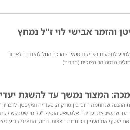
טן והזמר אבישי לוי ז"ל נמחץ
י לוי זצ"ל, כבן 30, יצא מרכבו לסייע לנוסעים בפריקת מטען • הרכב החל להידרדר לאחור
חולים הדסה הר הצופים (חרדים)
מכה: המצור נמשך עד להשגת יעדינ
ההגנה שנחתמה היום בין טורקיה, סעודיה ופקיסטן. לדבריו, 
ך עד שתשיג את יעדיה". אלמשאט הוסיף: "כל מי שמבקש לקח
שנים הוא תוקפן, גם אם יעטוף את העניין בכותרות נוצצות. החוק התימני קובע כי