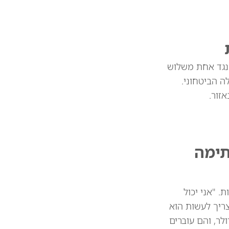
 נגד אחת משלוש
 הביטחוני.
זור.
תימה
 מיליארד דולר בין המדינות. "אני יכול
צריך לעשות הוא
 את הסחורות שלכם. וכך אנחנו חוסכים 39 או 41 מיליארד דולר, והם עוברים