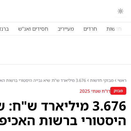
החלפת מצב תצוגה
חדשות
חרדים
מעייריב
חסידים ואנ"ש
ברנז
ראשי
מבזקי חדשות
3.676 מיליארד ש"ח: שיא גבייה היסטורי ברשות האכיפה
דו"ח שנתי 2025
מבזק
3.676 מיליארד ש"ח:
היסטורי ברשות האכיפ