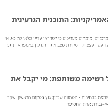
ריקניות: התוכנית הגרעינית
למרות התקיפות האמריקאיות באתרי ההעשרה המרכזיים, מומחים מעריכים כי לטהראן עדיין מלאי של כ-440
ד עשר פצצות | סקירת מצב אתרי הגרעין באספהאן, נתנז
ל רשימה משותפת: מי יקבל את
ותפת בבחירות • המתווה שנדון: גנץ במקום הראשון, שקד
י-עבירת אחוז החסימה