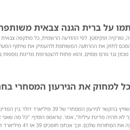
תמו על ברית הגנה צבאית משותפת
יה, טורקיה ופקיסטן. לפי ההודעה הרשמית, כל מתקפה צבאית
סכם לחזק את ההרתעה המשותפת ולהעמיק את שיתוף הפעולה
מכוון נגד גורם מסוים, והוא פתוח להצטרפות מדינות נוספות בא
כל למחוק את הגירעון המסחרי בח
נשיא ארה"ב דונלד טראמפ איים באופן מרומז על שוויץ בהקשר לגירעון המסחרי של 39
ר לא תהיה מדינת עילית", אמר. טראמפ הוסיף: "כל מה שאני 
לומר: אני לא רוצה את השעונים שלכם. אני לא רוצה