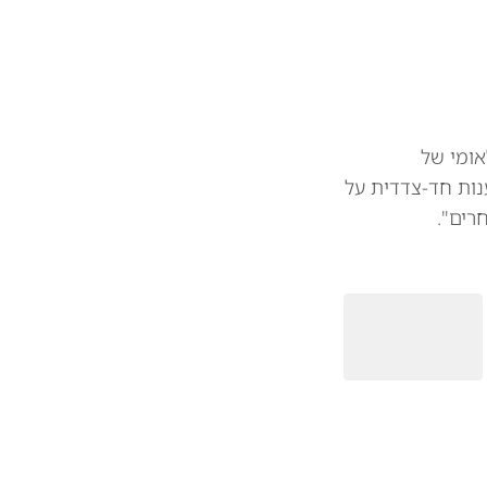
אומי של
נות חד-צדדית על
רים".