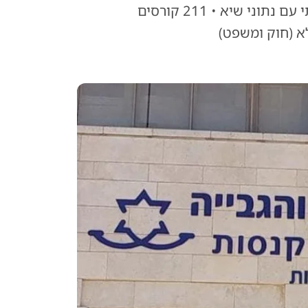
מנהל רשות האכיפה והגבייה הגיש לשר לוין דו"ח שנתי עם נתוני שיא • 211 קורסים
א (חוק ומשפט)