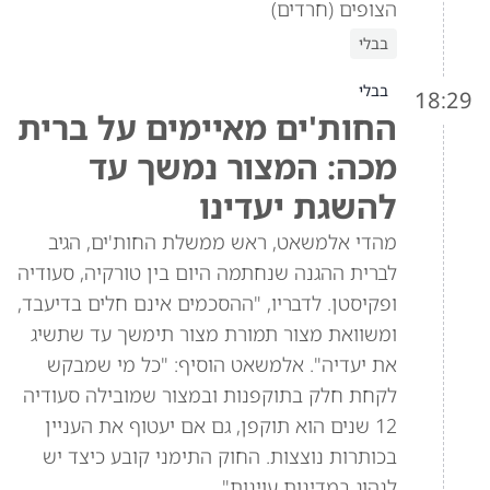
הצופים (חרדים)
בבלי
בבלי
18:29
החות'ים מאיימים על ברית
מכה: המצור נמשך עד
להשגת יעדינו
מהדי אלמשאט, ראש ממשלת החות'ים, הגיב
לברית ההגנה שנחתמה היום בין טורקיה, סעודיה
ופקיסטן. לדבריו, "ההסכמים אינם חלים בדיעבד,
ומשוואת מצור תמורת מצור תימשך עד שתשיג
את יעדיה". אלמשאט הוסיף: "כל מי שמבקש
לקחת חלק בתוקפנות ובמצור שמובילה סעודיה
12 שנים הוא תוקפן, גם אם יעטוף את העניין
בכותרות נוצצות. החוק התימני קובע כיצד יש
לנהוג במדינות עוינות".