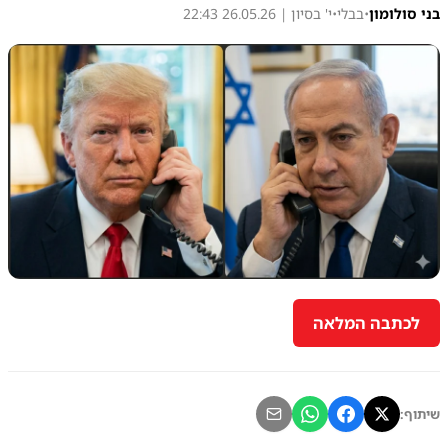
בני סולומון
•
בבלי
•
י' בסיון | 26.05.26 22:43
לכתבה המלאה
שיתוף: