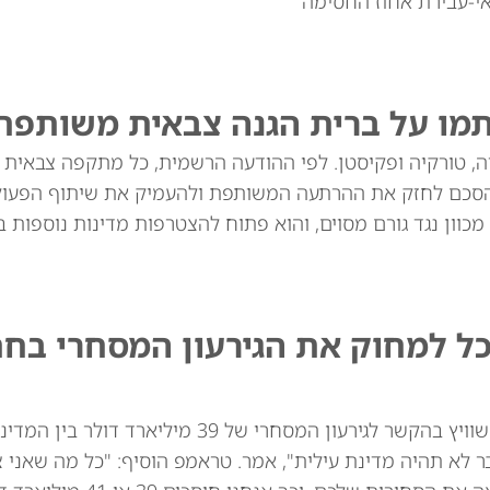
י-עבירת אחוז החסימה
תמו על ברית הגנה צבאית משותפת
יה, טורקיה ופקיסטן. לפי ההודעה הרשמית, כל מתקפה צבאית
סכם לחזק את ההרתעה המשותפת ולהעמיק את שיתוף הפעולה
מכוון נגד גורם מסוים, והוא פתוח להצטרפות מדינות נוספות בא
כל למחוק את הגירעון המסחרי בח
נשיא ארה"ב דונלד טראמפ איים באופן מרומז על שוויץ בהקשר לגירעון המסחרי של 39
ר לא תהיה מדינת עילית", אמר. טראמפ הוסיף: "כל מה שאני 