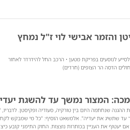
טן והזמר אבישי לוי ז"ל נמחץ
י לוי זצ"ל, כבן 30, יצא מרכבו לסייע לנוסעים בפריקת מטען • הרכב החל להידרדר לאחור
חולים הדסה הר הצופים (חרדים)
מכה: המצור נמשך עד להשגת יעדינ
ההגנה שנחתמה היום בין טורקיה, סעודיה ופקיסטן. לדבריו, 
ך עד שתשיג את יעדיה". אלמשאט הוסיף: "כל מי שמבקש לקח
שנים הוא תוקפן, גם אם יעטוף את העניין בכותרות נוצצות. החוק התימני קובע כי