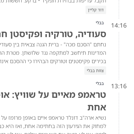
תקבל עדיפות בבחירת תפקיד • ברקע: חששות מא
דוד קליין
בבלי
14:16
סעודיה, טורקיה ופקיסטן ח
נחתם "הסכם מכה" - ברית הגנה צבאית בין סעוד
המדינות תיחשב למתקפה נגד שלושתן. מטרת הה
בכירים פקיסטנים וטורקים הבהירו כי ההסכם אינו 
צוות בבלי
בבלי
13:16
טראמפ מאיים על שוויץ: או
אחת
למחוק את הגירעון הזה בחתימה אחת, ואז היא כב