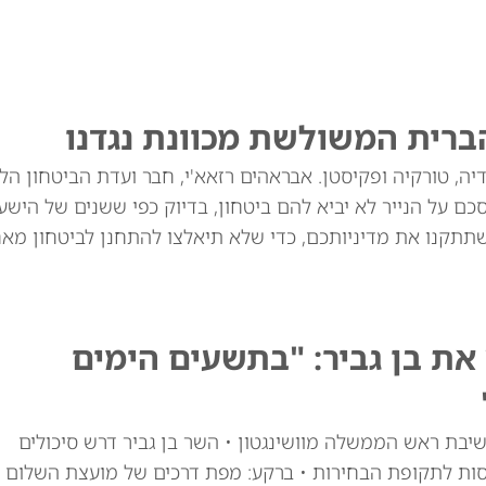
ברית המשולשת מכוונת נגדנו
יה, טורקיה ופקיסטן. אבראהים רזאא'י, חבר ועדת הביטחון הל
ם על הנייר לא יביא להם ביטחון, בדיוק כפי ששנים של הישע
שתתקנו את מדיניותכם, כדי שלא תיאלצו להתחנן לביטחון מאח
ת בן גביר: "בתשעים הימים
יבת ראש הממשלה מוושינגטון • השר בן גביר דרש סיכולים
סות לתקופת הבחירות • ברקע: מפת דרכים של מועצת השלום