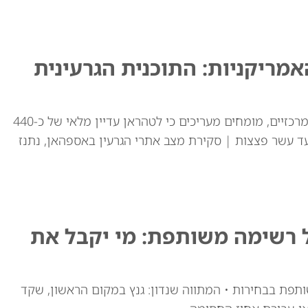
ריקניות: התוכנית הגרעינית
למרות התקיפות האמריקאיות באתרי ההעשרה המרכזיים, מומחים מעריכים כי לטהראן עדיין מלאי של כ-440
ד עשר פצצות | סקירת מצב אתרי הגרעין באספהאן, נתנז
ל רשימה משותפת: מי יקבל את
ותפת בבחירות • המתווה שנדון: גנץ במקום הראשון, שקד