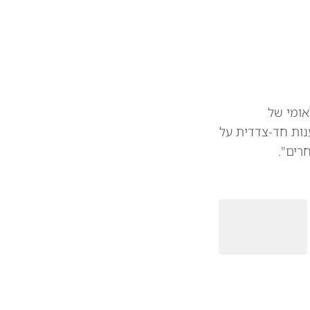
אומי של
נות חד-צדדית על
רים".