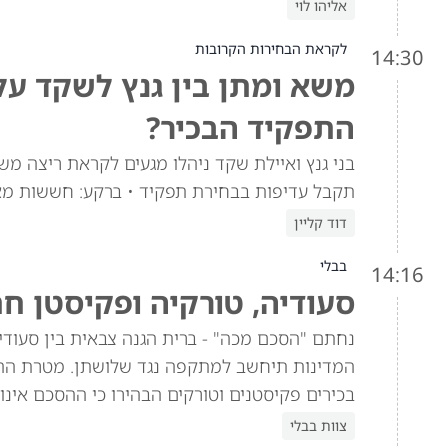
אליהו לוי
לקראת הבחירות הקרובות
14:30
משא ומתן בין גנץ לשקד ע
התפקיד הבכיר?
בני גנץ ואיילת שקד ניהלו מגעים לקראת ריצה מש
תקבל עדיפות בבחירת תפקיד • ברקע: חששות מא
דוד קליין
בבלי
14:16
סעודיה, טורקיה ופקיסטן ח
נחתם "הסכם מכה" - ברית הגנה צבאית בין סעוד
המדינות תיחשב למתקפה נגד שלושתן. מטרת הה
בכירים פקיסטנים וטורקים הבהירו כי ההסכם אינו 
צוות בבלי