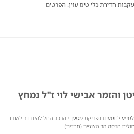
בות חדירת כלי טיס עוין. הפרטים
טן והזמר אבישי לוי ז"ל נמחץ
י לוי זצ"ל, כבן 30, יצא מרכבו לסייע לנוסעים בפריקת מטען • הרכב החל להידרדר לאחור
חולים הדסה הר הצופים (חרדים)