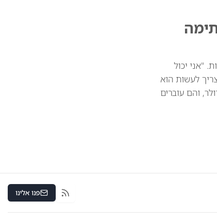
תימה
 מיליארד דולר בין המדינות. "אני יכול
צריך לעשות הוא
 את הסחורות שלכם. וכך אנחנו חוסכים 39 או 41 מיליארד דולר, והם עוברים
פנו אלינו
RSS