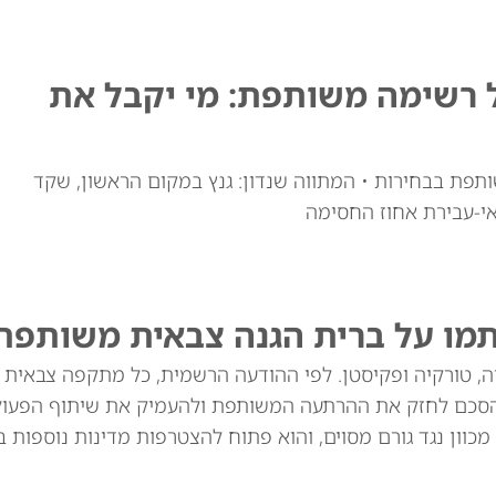
ל רשימה משותפת: מי יקבל את
ותפת בבחירות • המתווה שנדון: גנץ במקום הראשון, שקד
י-עבירת אחוז החסימה
תמו על ברית הגנה צבאית משותפת
יה, טורקיה ופקיסטן. לפי ההודעה הרשמית, כל מתקפה צבאית
סכם לחזק את ההרתעה המשותפת ולהעמיק את שיתוף הפעולה
מכוון נגד גורם מסוים, והוא פתוח להצטרפות מדינות נוספות בא