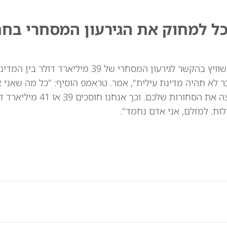
כל למחוק את הגירעון המסחרי בח
נשיא ארה"ב דונלד טראמפ איים באופן מרומז על שוויץ בהקשר לגירעון המסחרי של 39
ר לא תהיה מדינת עילית", אמר. טראמפ הוסיף: "כל מה שאני 
לומר: אני לא רוצה את השעונים שלכם. אני לא רוצה
ות. למזלם, אני אדם נחמד".