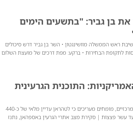
ת בן גביר: "בתשעים הימים
יבת ראש הממשלה מוושינגטון • השר בן גביר דרש סיכולים
סות לתקופת הבחירות • ברקע: מפת דרכים של מועצת השלום
ריקניות: התוכנית הגרעינית
למרות התקיפות האמריקאיות באתרי ההעשרה המרכזיים, מומחים מעריכים כי לטהראן עדיין מלאי של כ-440
ד עשר פצצות | סקירת מצב אתרי הגרעין באספהאן, נתנז