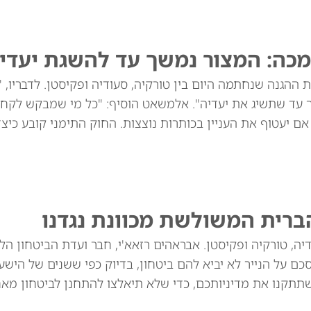
מכה: המצור נמשך עד להשגת יעדינ
ההגנה שנחתמה היום בין טורקיה, סעודיה ופקיסטן. לדבריו, 
ך עד שתשיג את יעדיה". אלמשאט הוסיף: "כל מי שמבקש לקח
שנים הוא תוקפן, גם אם יעטוף את העניין בכותרות נוצצות. החוק התימני קובע כי
ברית המשולשת מכוונת נגדנו
יה, טורקיה ופקיסטן. אבראהים רזאא'י, חבר ועדת הביטחון הל
ם על הנייר לא יביא להם ביטחון, בדיוק כפי ששנים של הישע
שתתקנו את מדיניותכם, כדי שלא תיאלצו להתחנן לביטחון מאח