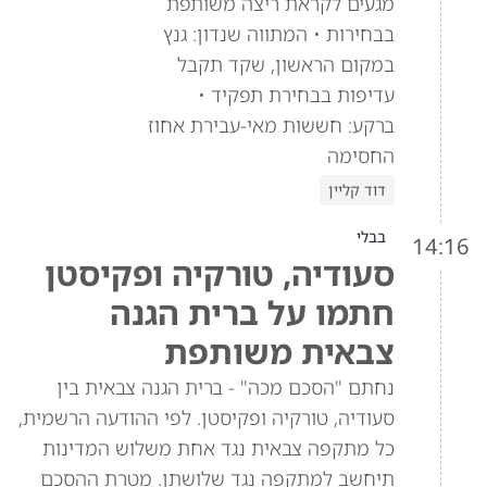
מגעים לקראת ריצה משותפת
בבחירות • המתווה שנדון: גנץ
במקום הראשון, שקד תקבל
עדיפות בבחירת תפקיד •
ברקע: חששות מאי-עבירת אחוז
החסימה
דוד קליין
בבלי
14:16
סעודיה, טורקיה ופקיסטן
חתמו על ברית הגנה
צבאית משותפת
נחתם "הסכם מכה" - ברית הגנה צבאית בין
סעודיה, טורקיה ופקיסטן. לפי ההודעה הרשמית,
כל מתקפה צבאית נגד אחת משלוש המדינות
תיחשב למתקפה נגד שלושתן. מטרת ההסכם