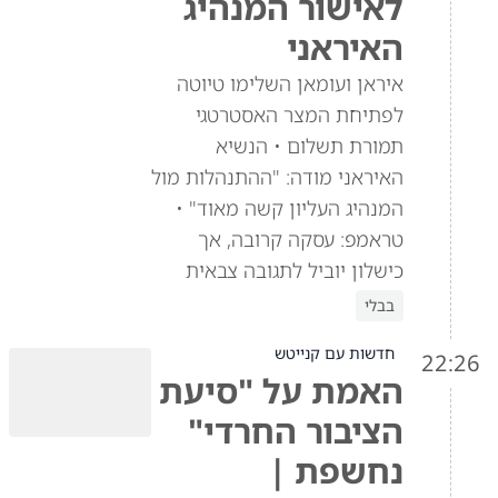
לאישור המנהיג
האיראני
איראן ועומאן השלימו טיוטה
לפתיחת המצר האסטרטגי
תמורת תשלום • הנשיא
האיראני מודה: "ההתנהלות מול
המנהיג העליון קשה מאוד" •
טראמפ: עסקה קרובה, אך
כישלון יוביל לתגובה צבאית
בבלי
חדשות עם קנייטש
22:26
האמת על "סיעת
הציבור החרדי"
נחשפת |