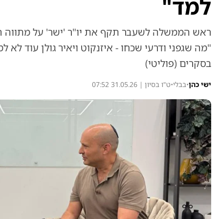
למד"
ראש הממשלה לשעבר תקף את יו"ר 'ישר' על מתווה הש
"מה שגפני ודרעי שכחו - איזנקוט ויאיר גולן עוד לא
בסקרים (פוליטי)
ישי כהן
•
בבלי
•
ט"ו בסיון | 31.05.26 07:52