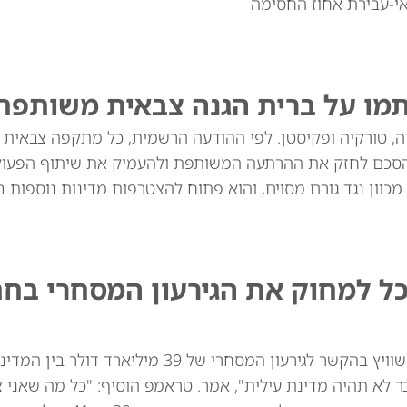
י-עבירת אחוז החסימה
תמו על ברית הגנה צבאית משותפת
יה, טורקיה ופקיסטן. לפי ההודעה הרשמית, כל מתקפה צבאית
סכם לחזק את ההרתעה המשותפת ולהעמיק את שיתוף הפעולה
מכוון נגד גורם מסוים, והוא פתוח להצטרפות מדינות נוספות בא
כל למחוק את הגירעון המסחרי בח
נשיא ארה"ב דונלד טראמפ איים באופן מרומז על שוויץ בהקשר לגירעון המסחרי של 39
ר לא תהיה מדינת עילית", אמר. טראמפ הוסיף: "כל מה שאני 