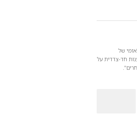
אומי של
נות חד-צדדית על
רים".