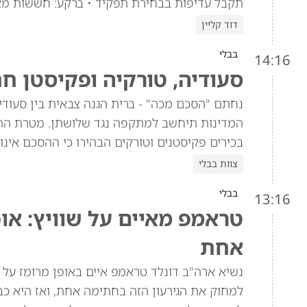
תקבל עדיפות בבחירת תפקיד • ברקע: חששות מא
דוד קליין
בבלי
14:16
סעודיה, טורקיה ופקיסטן ח
נחתם "הסכם מכה" - ברית הגנה צבאית בין סעוד
המדינות תיחשב למתקפה נגד שלושתן. מטרת הה
בכירים פקיסטנים וטורקים הבהירו כי ההסכם אינו 
צוות בבלי
בבלי
13:16
טראמפ מאיים על שוויץ: או
אחת
למחוק את הגירעון הזה בחתימה אחת, ואז היא כב