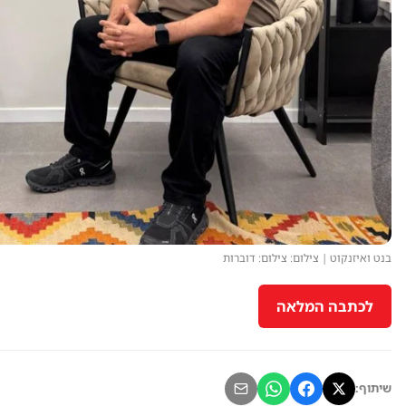
בנט ואיזנקוט | צילום: צילום: דוברות
לכתבה המלאה
שיתוף: