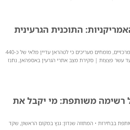
ריקניות: התוכנית הגרעינית
למרות התקיפות האמריקאיות באתרי ההעשרה המרכזיים, מומחים מעריכים כי לטהראן עדיין מלאי של כ-440
ד עשר פצצות | סקירת מצב אתרי הגרעין באספהאן, נתנז
ל רשימה משותפת: מי יקבל את
ותפת בבחירות • המתווה שנדון: גנץ במקום הראשון, שקד