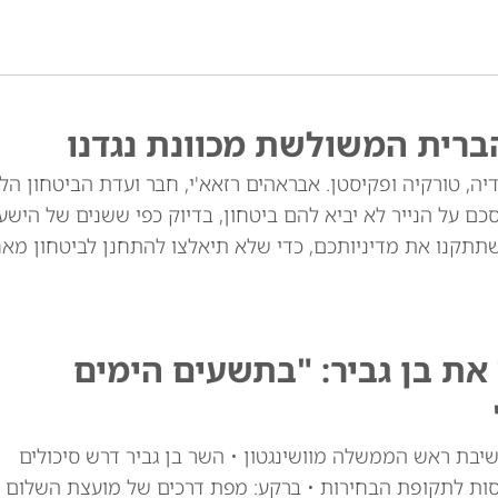
ברית המשולשת מכוונת נגדנו
יה, טורקיה ופקיסטן. אבראהים רזאא'י, חבר ועדת הביטחון הל
ם על הנייר לא יביא להם ביטחון, בדיוק כפי ששנים של הישע
שתתקנו את מדיניותכם, כדי שלא תיאלצו להתחנן לביטחון מאח
ת בן גביר: "בתשעים הימים
יבת ראש הממשלה מוושינגטון • השר בן גביר דרש סיכולים
סות לתקופת הבחירות • ברקע: מפת דרכים של מועצת השלום