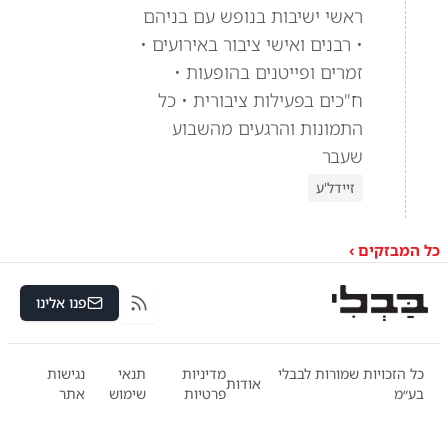
ראשי ישיבות בנופש עם בניהם
• רבנים ואישי ציבור באירועים •
זמרים ופייטנים בהופעות •
ח"כים בפעילות ציבורית • כל
התמונות והרגעים מהשבוע
שעבר
זיידל'ע
כל המבזקים ›
פנו אלינו
RSS
כל הזכויות שמורות לבבלי
מדיניות
תנאי
נגישות
אודות
בע״מ
פרטיות
שימוש
אתר