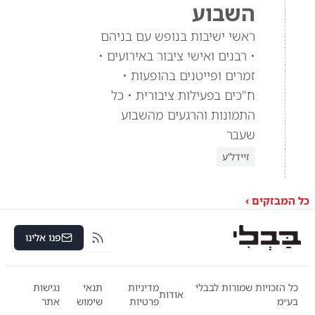
השבוע
ראשי ישיבות בנופש עם בניהם
• רבנים ואישי ציבור באירועים •
זמרים ופייטנים בהופעות •
ח"כים בפעילות ציבורית • כל
התמונות והרגעים מהשבוע
שעבר
זיידל'ע
כל המבזקים ›
פנו אלינו
RSS
כל הזכויות שמורות לבבלי
מדיניות
תנאי
נגישות
אודות
בע״מ
פרטיות
שימוש
אתר