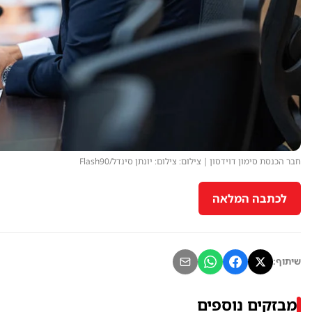
חבר הכנסת סימון דוידסון | צילום: צילום: יונתן סינדל/Flash90
לכתבה המלאה
שיתוף:
מבזקים נוספים