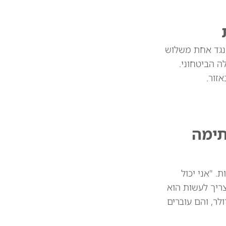
 נגד אחת משלוש
 הביטחוני.
זור.
תימה
 מיליארד דולר בין המדינות. "אני יכול
צריך לעשות הוא
 את הסחורות שלכם. וכך אנחנו חוסכים 39 או 41 מיליארד דולר, והם עוברים