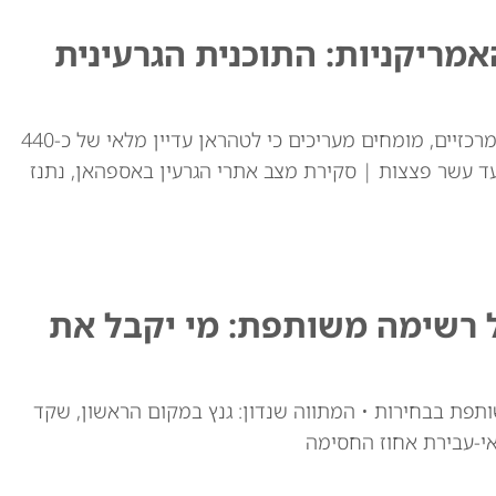
ריקניות: התוכנית הגרעינית
למרות התקיפות האמריקאיות באתרי ההעשרה המרכזיים, מומחים מעריכים כי לטהראן עדיין מלאי של כ-440
ד עשר פצצות | סקירת מצב אתרי הגרעין באספהאן, נתנז
ל רשימה משותפת: מי יקבל את
ותפת בבחירות • המתווה שנדון: גנץ במקום הראשון, שקד
י-עבירת אחוז החסימה