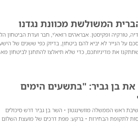
ברית המשולשת מכוונת נגדנו
יה, טורקיה ופקיסטן. אבראהים רזאא'י, חבר ועדת הביטחון הל
ם על הנייר לא יביא להם ביטחון, בדיוק כפי ששנים של הישע
שתתקנו את מדיניותכם, כדי שלא תיאלצו להתחנן לביטחון מאח
ת בן גביר: "בתשעים הימים
יבת ראש הממשלה מוושינגטון • השר בן גביר דרש סיכולים
סות לתקופת הבחירות • ברקע: מפת דרכים של מועצת השלום