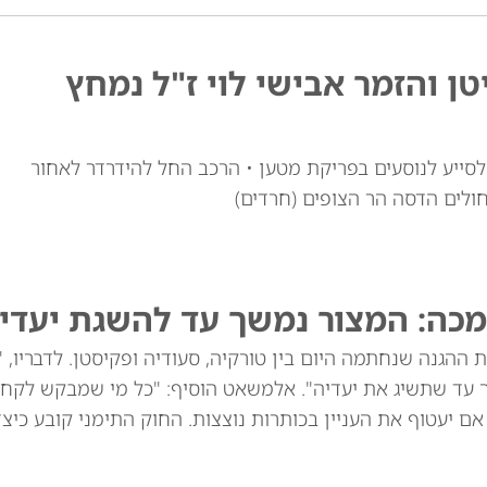
טן והזמר אבישי לוי ז"ל נמחץ
י לוי זצ"ל, כבן 30, יצא מרכבו לסייע לנוסעים בפריקת מטען • הרכב החל להידרדר לאחור
חולים הדסה הר הצופים (חרדים)
מכה: המצור נמשך עד להשגת יעדינ
ההגנה שנחתמה היום בין טורקיה, סעודיה ופקיסטן. לדבריו, 
ך עד שתשיג את יעדיה". אלמשאט הוסיף: "כל מי שמבקש לקח
שנים הוא תוקפן, גם אם יעטוף את העניין בכותרות נוצצות. החוק התימני קובע כי