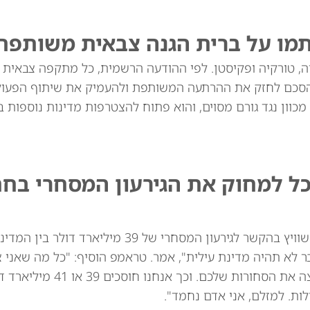
תמו על ברית הגנה צבאית משותפת
יה, טורקיה ופקיסטן. לפי ההודעה הרשמית, כל מתקפה צבאית
סכם לחזק את ההרתעה המשותפת ולהעמיק את שיתוף הפעולה
מכוון נגד גורם מסוים, והוא פתוח להצטרפות מדינות נוספות בא
כל למחוק את הגירעון המסחרי בח
נשיא ארה"ב דונלד טראמפ איים באופן מרומז על שוויץ בהקשר לגירעון המסחרי של 39
ר לא תהיה מדינת עילית", אמר. טראמפ הוסיף: "כל מה שאני 
לומר: אני לא רוצה את השעונים שלכם. אני לא רוצה
ות. למזלם, אני אדם נחמד".