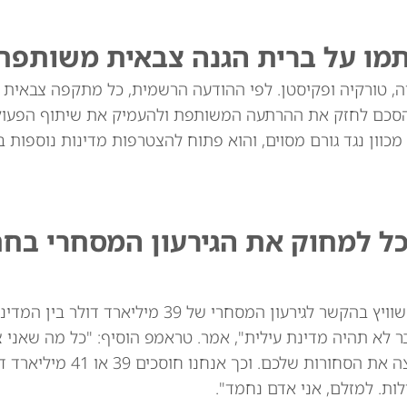
תמו על ברית הגנה צבאית משותפת
יה, טורקיה ופקיסטן. לפי ההודעה הרשמית, כל מתקפה צבאית
סכם לחזק את ההרתעה המשותפת ולהעמיק את שיתוף הפעולה
מכוון נגד גורם מסוים, והוא פתוח להצטרפות מדינות נוספות בא
כל למחוק את הגירעון המסחרי בח
נשיא ארה"ב דונלד טראמפ איים באופן מרומז על שוויץ בהקשר לגירעון המסחרי של 39
ר לא תהיה מדינת עילית", אמר. טראמפ הוסיף: "כל מה שאני 
לומר: אני לא רוצה את השעונים שלכם. אני לא רוצה
ות. למזלם, אני אדם נחמד".