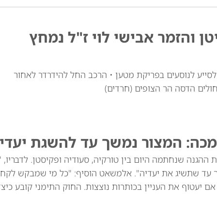
טן והזמר אבישי לוי ז"ל נמחץ
י לוי זצ"ל, כבן 30, יצא מרכבו לסייע לנוסעים בפריקת מטען • הרכב החל להידרדר לאחור
חולים הדסה הר הצופים (חרדים)
מכה: המצור נמשך עד להשגת יעדינ
ההגנה שנחתמה היום בין טורקיה, סעודיה ופקיסטן. לדבריו, 
ך עד שתשיג את יעדיה". אלמשאט הוסיף: "כל מי שמבקש לקח
שנים הוא תוקפן, גם אם יעטוף את העניין בכותרות נוצצות. החוק התימני קובע כי