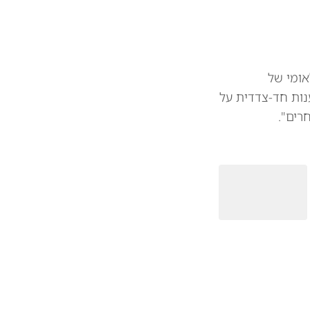
אומי של
נות חד-צדדית על
רים".