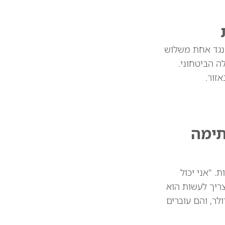
 נגד אחת משלוש
 הביטחוני.
זור.
תימה
 מיליארד דולר בין המדינות. "אני יכול
צריך לעשות הוא
 את הסחורות שלכם. וכך אנחנו חוסכים 39 או 41 מיליארד דולר, והם עוברים