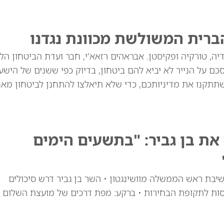
ברית המשולשת מכוונת נגדנו
יה, טורקיה ופקיסטן. אבראהים רזאא'י, חבר ועדת הביטחון הל
ם על הנייר לא יביא להם ביטחון, בדיוק כפי ששנים של הישע
שתתקנו את מדיניותכם, כדי שלא תיאלצו להתחנן לביטחון מאח
ת בן גביר: "בתשעים הימים
יבת ראש הממשלה מוושינגטון • השר בן גביר דרש סיכולים
סות לתקופת הבחירות • ברקע: מפת דרכים של מועצת השלום