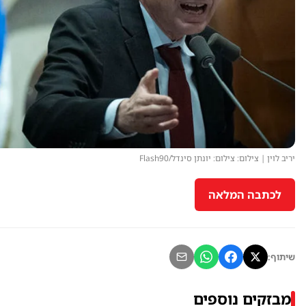
יריב לוין | צילום: צילום: יונתן סינדל/Flash90
לכתבה המלאה
שיתוף:
מבזקים נוספים