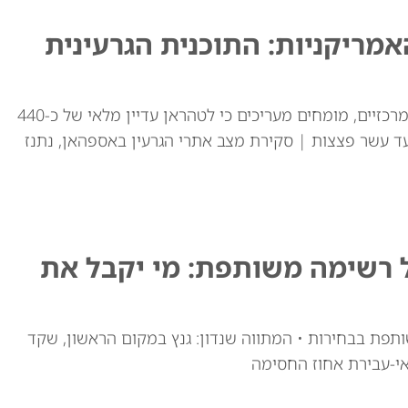
ריקניות: התוכנית הגרעינית
למרות התקיפות האמריקאיות באתרי ההעשרה המרכזיים, מומחים מעריכים כי לטהראן עדיין מלאי של כ-440
ד עשר פצצות | סקירת מצב אתרי הגרעין באספהאן, נתנז
ל רשימה משותפת: מי יקבל את
ותפת בבחירות • המתווה שנדון: גנץ במקום הראשון, שקד
י-עבירת אחוז החסימה