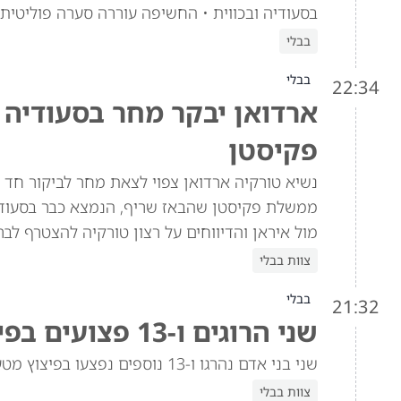
בסעודיה ובכווית • החשיפה עוררה סערה פוליטית
בבלי
בבלי
22:34
ארדואן יבקר מחר בסעודיה
פקיסטן
נשיא טורקיה ארדואן צפוי לצאת מחר לביקור חד 
ממשלת פקיסטן שהבאז שריף, הנמצא כבר בסעודיה
מול איראן והדיווחים על רצון טורקיה להצטרף לב
צוות בבלי
בבלי
21:32
שני הרוגים ו-13 פצועים בפיצוץ מטען ברכב באזור הדרוזי בסוריה
שני בני אדם נהרגו ו-13 נוספים נפצעו בפיצוץ מטען שהיה מוסתר ברכב בג'רמאנא, האזור הדרוזי בפרברי דמשק שבסוריה.
צוות בבלי