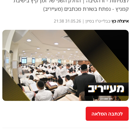
לצמיתות - זו הסיבה | החלק השני של זמן קיץ בישיבת
קמניץ - נפתח בשורת מכתבים (מעייריב)
איצלה כץ
•
בבלי
•
ט"ו בסיון | 31.05.26 21:38
לכתבה המלאה