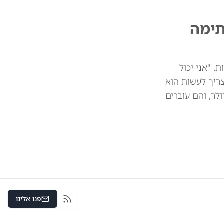
תימה
 מיליארד דולר בין המדינות. "אני יכול
צריך לעשות הוא
 את הסחורות שלכם. וכך אנחנו חוסכים 39 או 41 מיליארד דולר, והם עוברים
פנו אלינו
RSS