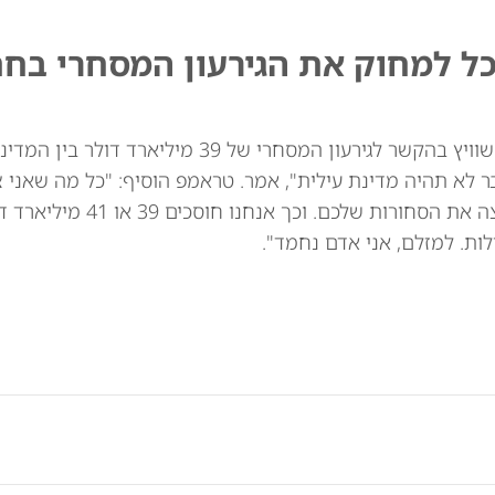
כל למחוק את הגירעון המסחרי בח
נשיא ארה"ב דונלד טראמפ איים באופן מרומז על שוויץ בהקשר לגירעון המסחרי של 39
ר לא תהיה מדינת עילית", אמר. טראמפ הוסיף: "כל מה שאני 
לומר: אני לא רוצה את השעונים שלכם. אני לא רוצה
ות. למזלם, אני אדם נחמד".