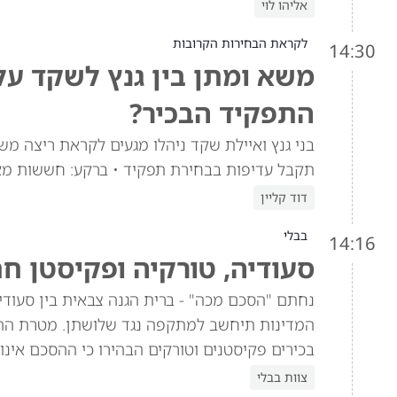
אליהו לוי
לקראת הבחירות הקרובות
14:30
משא ומתן בין גנץ לשקד ע
התפקיד הבכיר?
בני גנץ ואיילת שקד ניהלו מגעים לקראת ריצה מש
תקבל עדיפות בבחירת תפקיד • ברקע: חששות מא
דוד קליין
בבלי
14:16
סעודיה, טורקיה ופקיסטן ח
נחתם "הסכם מכה" - ברית הגנה צבאית בין סעוד
המדינות תיחשב למתקפה נגד שלושתן. מטרת הה
בכירים פקיסטנים וטורקים הבהירו כי ההסכם אינו 
צוות בבלי