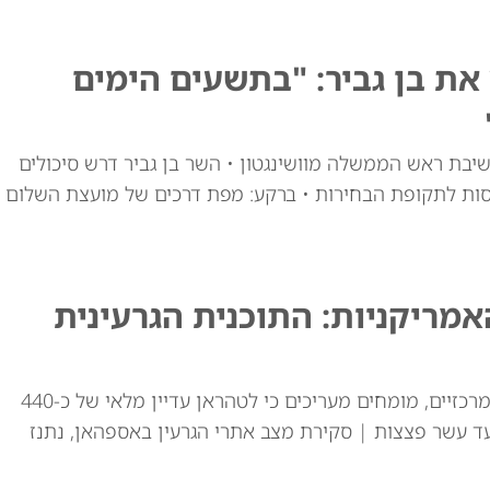
ת בן גביר: "בתשעים הימים
יבת ראש הממשלה מוושינגטון • השר בן גביר דרש סיכולים
סות לתקופת הבחירות • ברקע: מפת דרכים של מועצת השלום
ריקניות: התוכנית הגרעינית
למרות התקיפות האמריקאיות באתרי ההעשרה המרכזיים, מומחים מעריכים כי לטהראן עדיין מלאי של כ-440
ד עשר פצצות | סקירת מצב אתרי הגרעין באספהאן, נתנז