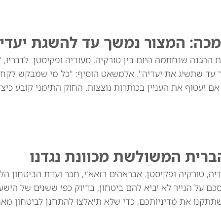
מכה: המצור נמשך עד להשגת יעדינ
ההגנה שנחתמה היום בין טורקיה, סעודיה ופקיסטן. לדבריו, 
ך עד שתשיג את יעדיה". אלמשאט הוסיף: "כל מי שמבקש לקח
שנים הוא תוקפן, גם אם יעטוף את העניין בכותרות נוצצות. החוק התימני קובע כי
ברית המשולשת מכוונת נגדנו
יה, טורקיה ופקיסטן. אבראהים רזאא'י, חבר ועדת הביטחון הל
ם על הנייר לא יביא להם ביטחון, בדיוק כפי ששנים של הישע
שתתקנו את מדיניותכם, כדי שלא תיאלצו להתחנן לביטחון מאח