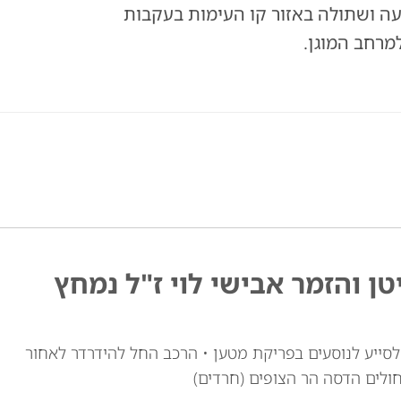
עה ושתולה באזור קו העימות בעקבות
מרחב המוגן.
טן והזמר אבישי לוי ז"ל נמחץ
י לוי זצ"ל, כבן 30, יצא מרכבו לסייע לנוסעים בפריקת מטען • הרכב החל להידרדר לאחור
חולים הדסה הר הצופים (חרדים)