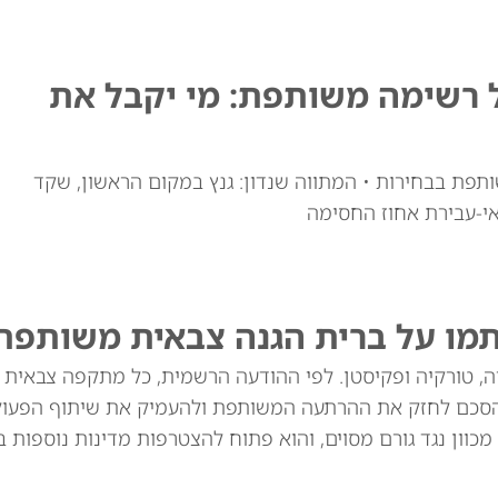
ל רשימה משותפת: מי יקבל את
ותפת בבחירות • המתווה שנדון: גנץ במקום הראשון, שקד
י-עבירת אחוז החסימה
תמו על ברית הגנה צבאית משותפת
יה, טורקיה ופקיסטן. לפי ההודעה הרשמית, כל מתקפה צבאית
סכם לחזק את ההרתעה המשותפת ולהעמיק את שיתוף הפעולה
מכוון נגד גורם מסוים, והוא פתוח להצטרפות מדינות נוספות בא