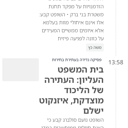
הזדמנויות על מפקד תחנת
משטרת בני ברק • השופט קבע:
אלו אינם איחולי מוות בעלמא
אלא איומים ממשיים המעידים
על כוונה לפגיעה פיזית
משה כץ
פסיקה נדירה בעתירת בחירות
13:58
בית המשפט
העליון: העתירה
של הליכוד
מוצדקת, איזנקוט
ישלם
השופט נועם סולברג קבע כי
הצגת חיילים ממוחשבים במדי