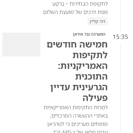
לתקופת הבחירות • ברקע:
מפת דרכים של מועצת השלום
דוד קליין
המערכה נגד איראן
15:35
חמישה חודשים
לתקיפות
האמריקניות:
התוכנית
הגרעינית עדיין
פעילה
למרות התקיפות האמריקאיות
באתרי ההעשרה המרכזיים,
מומחים מעריכים כי לטהראן
עדיין מלאי של כ-440 ק"ג