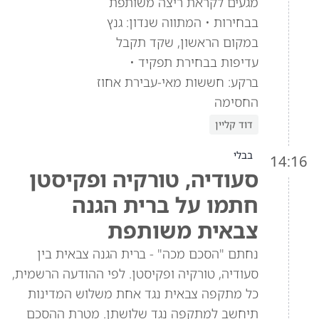
מגעים לקראת ריצה משותפת
בבחירות • המתווה שנדון: גנץ
במקום הראשון, שקד תקבל
עדיפות בבחירת תפקיד •
ברקע: חששות מאי-עבירת אחוז
החסימה
דוד קליין
בבלי
14:16
סעודיה, טורקיה ופקיסטן
חתמו על ברית הגנה
צבאית משותפת
נחתם "הסכם מכה" - ברית הגנה צבאית בין
סעודיה, טורקיה ופקיסטן. לפי ההודעה הרשמית,
כל מתקפה צבאית נגד אחת משלוש המדינות
תיחשב למתקפה נגד שלושתן. מטרת ההסכם