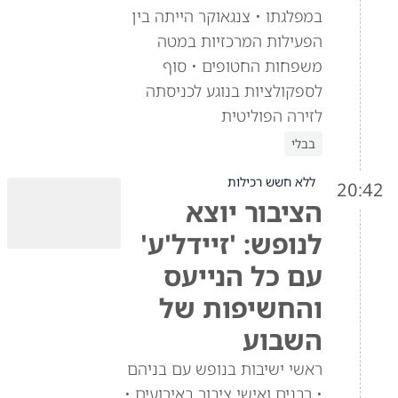
במפלגתו • צנגאוקר הייתה בין
הפעילות המרכזיות במטה
משפחות החטופים • סוף
לספקולציות בנוגע לכניסתה
לזירה הפוליטית
בבלי
ללא חשש רכילות
20:42
הציבור יוצא
לנופש: 'זיידל'ע'
עם כל הנייעס
והחשיפות של
השבוע
ראשי ישיבות בנופש עם בניהם
• רבנים ואישי ציבור באירועים •