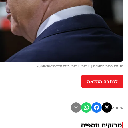
נתניהו בבית המשפט | צילום: צילום: חיים גולדברג/פלאש 90
לכתבה המלאה
שיתוף:
מבזקים נוספים