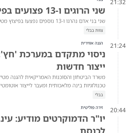
21:32
שני הרוגים ו-13 פצועים בפיצוץ מטען ברכב באזור הדרוזי בסוריה
שני בני אדם נהרגו ו-13 נוספים נפצעו בפיצוץ מטען שהיה מוסתר ברכב בג'רמאנא, האזור הדרוזי בפרברי דמשק שבסוריה.
צוות בבלי
הגנה אווירית
21:24
ניסוי מתקדם במערכת 'חץ':
ייצור חדשות
משרד הביטחון והסוכנות האמריקאית להגנה מטילי
טכנולוגיות בינה מלאכותית ומעבר לייצור אוטומטי
בבלי
זירה פוליטית
20:44
יו"ר הדמוקרטים מודיע: עינ
לכנסת