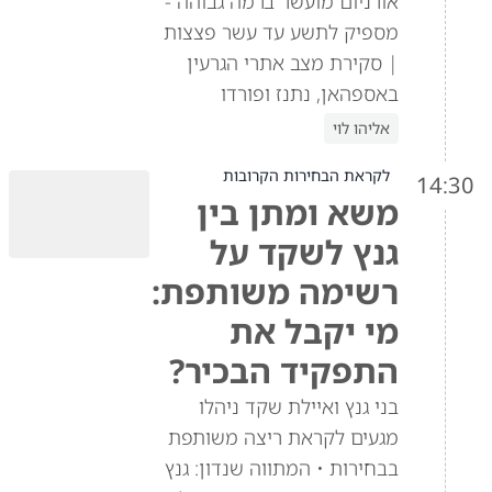
אורניום מועשר ברמה גבוהה -
מספיק לתשע עד עשר פצצות
| סקירת מצב אתרי הגרעין
באספהאן, נתנז ופורדו
אליהו לוי
לקראת הבחירות הקרובות
14:30
משא ומתן בין
גנץ לשקד על
רשימה משותפת:
מי יקבל את
התפקיד הבכיר?
בני גנץ ואיילת שקד ניהלו
מגעים לקראת ריצה משותפת
בבחירות • המתווה שנדון: גנץ