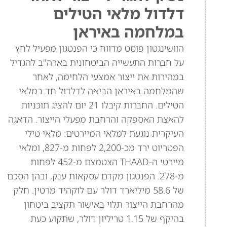
דלדול מלאי הטילים
במלחמה באיראן
הוושינגטון פוסט מדווח כי הפנטגון מפעיל לחץ
על חברות התעשייה הביטחונית בארה"ב להגדיל
במהירות את ייצור אמצעי הלחימה, לאחר
שהמלחמה באיראן הביאה לדלדול חד במלאי
הטילים. החברות קיבלו 21 יום להציג תוכניות
להאצת האספקה והרחבת מפעלי הייצור. הדאגה
העיקרית נוגעת למלאי המיירטים: מלאי טילי
הפטריוט ירד מכ-2,200 לפחות מ-827, ומלאי
מיירטי ה-THAAD הצטמצם מ-452 לפחות
מ-278. הפנטגון מקדם עסקאות ענק, ובהן הסכם
של 58.6 מיליארד דולר עם לוקהיד מרטין. חלק
מהרחבת הייצור תלוי באישור תקציב ביטחון
בהיקף של 1.15 טריליון דולר, שתקוע כעת