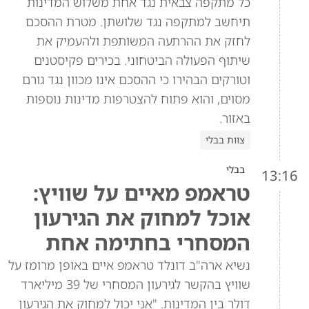
כל מתקפה צבאית נגד אחת משלוש המדינות
תיחשב למתקפה נגד שלושתן. מטרת ההסכם
לחזק את ההרתעה המשותפת ולהעמיק את
שיתוף הפעולה הביטחוני. בכירים פקיסטנים
וטורקים הבהירו כי ההסכם אינו מכוון נגד גורם
מסוים, והוא פתוח להצטרפות מדינות נוספות
באזור.
צוות בבלי
בבלי
13:16
טראמפ מאיים על שוויץ:
אוכל למחוק את הגירעון
המסחרי בחתימה אחת
נשיא ארה"ב דונלד טראמפ איים באופן מרומז על
שוויץ בהקשר לגירעון המסחרי של 39 מיליארד
דולר בין המדינות. "אני יכול למחוק את הגירעון