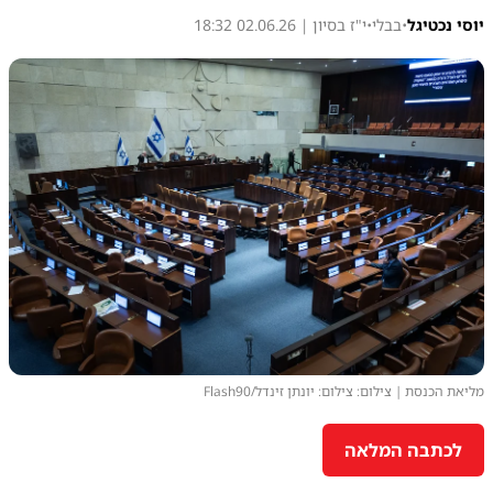
יוסי נכטיגל
•
בבלי
•
י"ז בסיון | 02.06.26 18:32
מליאת הכנסת | צילום: צילום: יונתן זינדל/Flash90
לכתבה המלאה