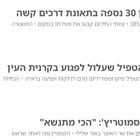
ה
רוכב אופניים חשמליים נפגע מרכב פרטי בכביש 3855 • צוותי החירום קבעו את פטירתו במקום • המשטרה
טפיל שעלול לפגוע בקרנית העין
טפיל מיקרוספורידיום גורם לדלקות ופגיעה בראייה • הנחיות
סמוטריץ': "הכי מתנשא"
ם את שר האוצר באור שלילי • הקמפיין גונז לאחר שראש