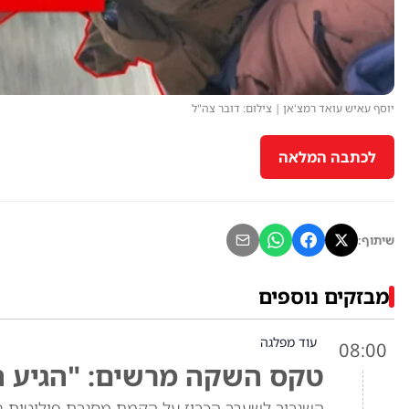
יוסף עאיש עואד רמצ'אן | צילום: דובר צה"ל
לכתבה המלאה
שיתוף:
מבזקים נוספים
עוד מפלגה
08:00
טקס השקה מרשים: "הגיע ה
השגריר לשעבר הכריז על הקמת מסגרת פוליטית 