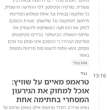
נחתם "הסכם מכה" - ברית הגנה צבאית בין
סעודיה, טורקיה ופקיסטן. לפי ההודעה הרשמית,
כל מתקפה צבאית נגד אחת משלוש המדינות
תיחשב למתקפה נגד שלושתן. מטרת ההסכם
לחזק את ההרתעה המשותפת ולהעמיק את
שיתוף הפעולה הביטחוני. בכירים פקיסטנים
וטורקים הבהירו כי ההסכם אינו מכוון נגד גורם
מסוים, והוא פתוח להצטרפות מדינות נוספות
באזור.
צוות בבלי
בבלי
13:16
טראמפ מאיים על שוויץ:
אוכל למחוק את הגירעון
המסחרי בחתימה אחת
נשיא ארה"ב דונלד טראמפ איים באופן מרומז על