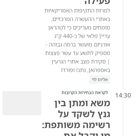
פעילה
למרות התקיפות האמריקאיות
באתרי ההעשרה המרכזיים,
מומחים מעריכים כי לטהראן
עדיין מלאי של כ-440 ק"ג
אורניום מועשר ברמה גבוהה -
מספיק לתשע עד עשר פצצות
| סקירת מצב אתרי הגרעין
באספהאן, נתנז ופורדו
אליהו לוי
לקראת הבחירות הקרובות
14:30
משא ומתן בין
גנץ לשקד על
רשימה משותפת:
מי יקבל את