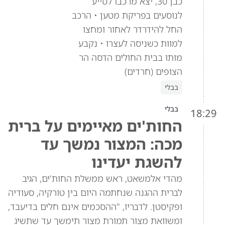
כבן 30, יצא מרכבו לסייע
לנוסעים בפריקת מטען • הרכב
החל להידרדר לאחור ומחצו
למוות כשניסה לעצרו • נקבע
מותו בבית החולים הדסה הר
הצופים (חרדים)
בבלי
בבלי
18:29
החות'ים מאיימים על ברית
מכה: המצור נמשך עד
להשגת יעדינו
מהדי אלמשאט, ראש ממשלת החות'ים, הגיב
לברית ההגנה שנחתמה היום בין טורקיה, סעודיה
ופקיסטן. לדבריו, "ההסכמים אינם חלים בדיעבד,
ומשוואת מצור תמורת מצור תימשך עד שתשיג