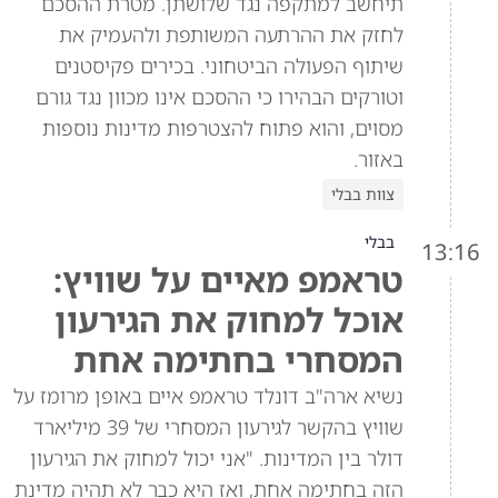
תיחשב למתקפה נגד שלושתן. מטרת ההסכם
לחזק את ההרתעה המשותפת ולהעמיק את
שיתוף הפעולה הביטחוני. בכירים פקיסטנים
וטורקים הבהירו כי ההסכם אינו מכוון נגד גורם
מסוים, והוא פתוח להצטרפות מדינות נוספות
באזור.
צוות בבלי
בבלי
13:16
טראמפ מאיים על שוויץ:
אוכל למחוק את הגירעון
המסחרי בחתימה אחת
נשיא ארה"ב דונלד טראמפ איים באופן מרומז על
שוויץ בהקשר לגירעון המסחרי של 39 מיליארד
דולר בין המדינות. "אני יכול למחוק את הגירעון
הזה בחתימה אחת, ואז היא כבר לא תהיה מדינת