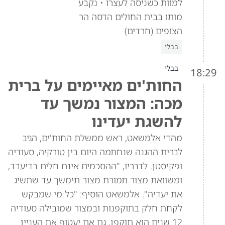
למוות כשניסה לעצרו • נקבע
מותו בבית החולים הדסה הר
הצופים (חרדים)
בבלי
בבלי
18:29
החות'ים מאיימים על ברית
מכה: המצור נמשך עד
להשגת יעדינו
מהדי אלמשאט, ראש ממשלת החות'ים, הגיב
לברית ההגנה שנחתמה היום בין טורקיה, סעודיה
ופקיסטן. לדבריו, "ההסכמים אינם חלים בדיעבד,
ומשוואת מצור תמורת מצור תימשך עד שתשיג
את יעדיה". אלמשאט הוסיף: "כל מי שמבקש
לקחת חלק בתוקפנות ובמצור שמובילה סעודיה
12 שנים הוא תוקפן, גם אם יעטוף את העניין