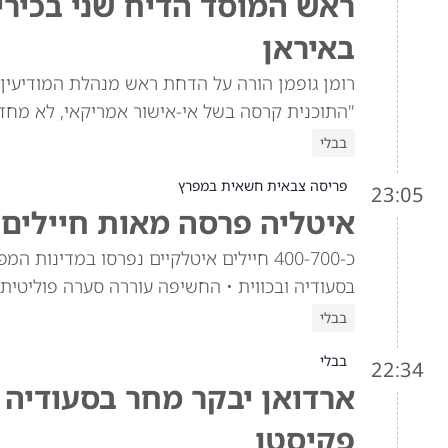
ראש המוסד הדיח שני בכירי
באיראן
רומן גופמן הורה על הדחת ראש מנהלת המודיעין ו
"התוכנית קרסה בשל אי-אישור אמריקאי, לא מחד
בבלי
פריסה צבאית חשאית במפרץ
23:05
איטליה פרסה מאות חיילים 
כ-400-700 חיילים איטלקיים נפרסו במדינ
בסעודיה ובכווית • החשיפה עוררה סערה פוליטית
בבלי
בבלי
22:34
ארדואן יבקר מחר בסעודיה
פקיסטן