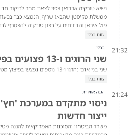
נשיא טורקיה ארדואן צפוי לצאת מחר לביקור חד 
ממשלת פקיסטן שהבאז שריף, הנמצא כבר בסעודיה
מול איראן והדיווחים על רצון טורקיה להצטרף לב
צוות בבלי
בבלי
21:32
שני הרוגים ו-13 פצועים בפיצוץ מטען ברכב באזור הדרוזי בסוריה
שני בני אדם נהרגו ו-13 נוספים נפצעו בפיצוץ מטען שהיה מוסתר ברכב בג'רמאנא, האזור הדרוזי בפרברי דמשק שבסוריה.
צוות בבלי
הגנה אווירית
21:24
ניסוי מתקדם במערכת 'חץ':
ייצור חדשות
משרד הביטחון והסוכנות האמריקאית להגנה מטילי
טכנולוגיות בינה מלאכותית ומעבר לייצור אוטומטי