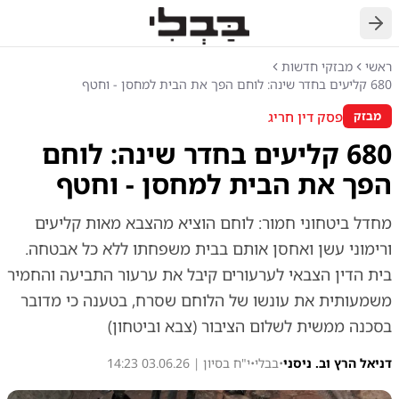
חזרה
ראשי
מבזקי חדשות
680 קליעים בחדר שינה: לוחם הפך את הבית למחסן - וחטף
פסק דין חריג
מבזק
680 קליעים בחדר שינה: לוחם
הפך את הבית למחסן - וחטף
מחדל ביטחוני חמור: לוחם הוציא מהצבא מאות קליעים
ורימוני עשן ואחסן אותם בבית משפחתו ללא כל אבטחה.
בית הדין הצבאי לערעורים קיבל את ערעור התביעה והחמיר
משמעותית את עונשו של הלוחם שסרח, בטענה כי מדובר
בסכנה ממשית לשלום הציבור (צבא וביטחון)
דניאל הרץ וב. ניסני
•
בבלי
•
י"ח בסיון | 03.06.26 14:23