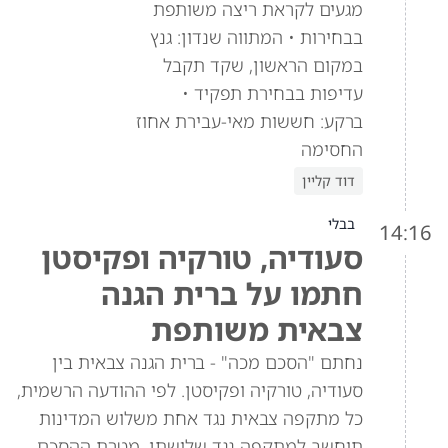
מגעים לקראת ריצה משותפת
בבחירות • המתווה שנדון: גנץ
במקום הראשון, שקד תקבל
עדיפות בבחירת תפקיד •
ברקע: חששות מאי-עבירת אחוז
החסימה
דוד קליין
בבלי
14:16
סעודיה, טורקיה ופקיסטן
חתמו על ברית הגנה
צבאית משותפת
נחתם "הסכם מכה" - ברית הגנה צבאית בין
סעודיה, טורקיה ופקיסטן. לפי ההודעה הרשמית,
כל מתקפה צבאית נגד אחת משלוש המדינות
תיחשב למתקפה נגד שלושתן. מטרת ההסכם