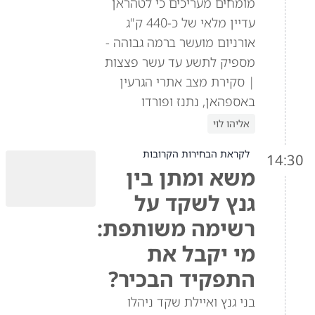
מומחים מעריכים כי לטהראן
עדיין מלאי של כ-440 ק"ג
אורניום מועשר ברמה גבוהה -
מספיק לתשע עד עשר פצצות
| סקירת מצב אתרי הגרעין
באספהאן, נתנז ופורדו
אליהו לוי
לקראת הבחירות הקרובות
14:30
משא ומתן בין
גנץ לשקד על
רשימה משותפת:
מי יקבל את
התפקיד הבכיר?
בני גנץ ואיילת שקד ניהלו