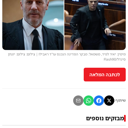
מימין: יאיר לפיד, משמאל: מבקר המדינה הנכנס עו"ד ראבילו | צילום: צילום: יונתן
סינדל/Flash90
לכתבה המלאה
שיתוף:
מבזקים נוספים