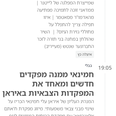
שמייצרת המפלגה של לייטנר |
ממדאני זוכה לתמיכה מפתיעה
מהאדמו"ר מסאטמר | איזו
תפילה צריך להתפלל על
מחוללי גזירת הגיוס? | השיר
שהולחן במחנה בני תורה לזכר
החברונער שנטש (מעייריב)
איצלה כץ
בבלי
19:05
חמינאי ממנה מפקדים
חדשים ומאחד את
המפקדות הצבאיות באיראן
המנהיג העליון של איראן עלי חמינאי הכריז על
שינוי מבני צבאי משמעותי: מיזוג מפקדת ח'אתם
אלאנביאא' עם מפקדת הכוחות המזוינים לגוף