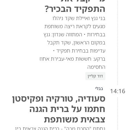
התפקיד הבכיר?
בני גנץ ואיילת שקד ניהלו
מגעים לקראת ריצה משותפת
בבחירות • המתווה שנדון: גנץ
במקום הראשון, שקד תקבל
עדיפות בבחירת תפקיד •
ברקע: חששות מאי-עבירת אחוז
החסימה
דוד קליין
בבלי
14:16
סעודיה, טורקיה ופקיסטן
חתמו על ברית הגנה
צבאית משותפת
נחתם "הסכם מכה" - ברית הגנה צבאית בין