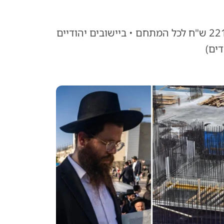
מכרז רמ"י חושף: 90 יחידות דיור בכפר מנדא ב-221,000 ש"ח לכל המתחם • ביישובים יהודיים