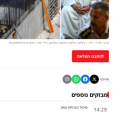
ערבי, חרדי, דיור | צילום: צילום: ויסאם השלמון, גילי יערי, יונתן סינדל/Flash90
לכתבה המלאה
שיתוף:
מבזקים נוספים
סיכול הברחת נשק
14:29