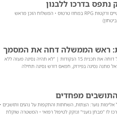
 נתפס בדרכו ללבנון
משרד הפנים הסורי מסר על תפיסת רובים אוטומטיים ורקטות RPG במחוז טרטוס • המשלוח הוכן מראש
יטחון)
ת: ראש הממשלה דחה את המסמך
ראש הממשלה הבהיר בישיבת הממשלה כי ישראל דוחה את תכנית 15 הנקודות | "לא תהיה נסיגה מעזה ללא
ל מתנה נסיגה בפירוק, חמאס דורש נסיגה תחילה
 התושבים מפחדים
ימות נוער: הצתות, השחתות והתקפות על נהגים ותושבים •
ים ערכו לו "מבחן גזעני" ונזקק לטיפול רפואי • המשטרה שוקלת