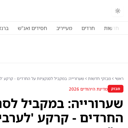
חדשות
חרדים
מעייריב
חסידים ואנ"ש
ברנז
ראשי
מבזקי חדשות
שערורייה: במקביל לסנקציות על החרדים - קרקע 'לערבים ב
מדינת היהודים 2026
מבזק
שערורייה: במקביל לסנ