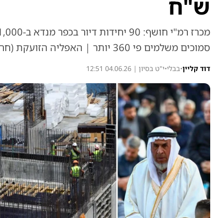
ש"ח
סמוכים משלמים פי 360 יותר | האפליה הזועקת (חרדים)
דוד קליין
•
בבלי
•
י"ט בסיון | 04.06.26 12:51