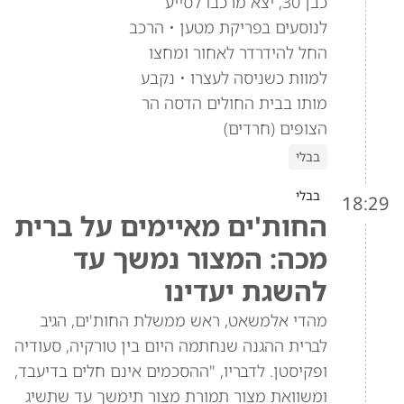
כבן 30, יצא מרכבו לסייע
לנוסעים בפריקת מטען • הרכב
החל להידרדר לאחור ומחצו
למוות כשניסה לעצרו • נקבע
מותו בבית החולים הדסה הר
הצופים (חרדים)
בבלי
בבלי
18:29
החות'ים מאיימים על ברית
מכה: המצור נמשך עד
להשגת יעדינו
מהדי אלמשאט, ראש ממשלת החות'ים, הגיב
לברית ההגנה שנחתמה היום בין טורקיה, סעודיה
ופקיסטן. לדבריו, "ההסכמים אינם חלים בדיעבד,
ומשוואת מצור תמורת מצור תימשך עד שתשיג