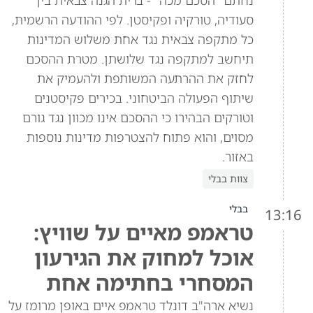
נחתם "הסכם מכה" - ברית הגנה צבאית בין
סעודיה, טורקיה ופקיסטן. לפי ההודעה הרשמית,
כל מתקפה צבאית נגד אחת משלוש המדינות
תיחשב למתקפה נגד שלושתן. מטרת ההסכם
לחזק את ההרתעה המשותפת ולהעמיק את
שיתוף הפעולה הביטחוני. בכירים פקיסטנים
וטורקים הבהירו כי ההסכם אינו מכוון נגד גורם
מסוים, והוא פתוח להצטרפות מדינות נוספות
באזור.
צוות בבלי
בבלי
13:16
טראמפ מאיים על שוויץ:
אוכל למחוק את הגירעון
המסחרי בחתימה אחת
נשיא ארה"ב דונלד טראמפ איים באופן מרומז על