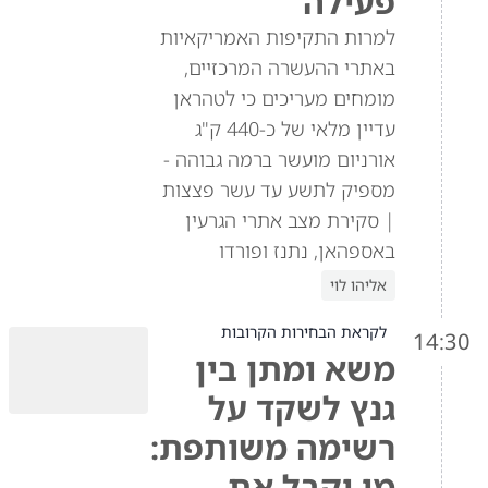
פעילה
למרות התקיפות האמריקאיות
באתרי ההעשרה המרכזיים,
מומחים מעריכים כי לטהראן
עדיין מלאי של כ-440 ק"ג
אורניום מועשר ברמה גבוהה -
מספיק לתשע עד עשר פצצות
| סקירת מצב אתרי הגרעין
באספהאן, נתנז ופורדו
אליהו לוי
לקראת הבחירות הקרובות
14:30
משא ומתן בין
גנץ לשקד על
רשימה משותפת:
מי יקבל את