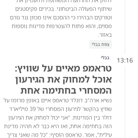
לחזק את ההרתעה המשותפת ולהעמיק את
שיתוף הפעולה הביטחוני. בכירים פקיסטנים
וטורקים הבהירו כי ההסכם אינו מכוון נגד גורם
מסוים, והוא פתוח להצטרפות מדינות נוספות
באזור.
צוות בבלי
בבלי
13:16
טראמפ מאיים על שוויץ:
אוכל למחוק את הגירעון
המסחרי בחתימה אחת
נשיא ארה"ב דונלד טראמפ איים באופן מרומז על
שוויץ בהקשר לגירעון המסחרי של 39 מיליארד
דולר בין המדינות. "אני יכול למחוק את הגירעון
הזה בחתימה אחת, ואז היא כבר לא תהיה מדינת
עילית", אמר. טראמפ הוסיף: "כל מה שאני צריך