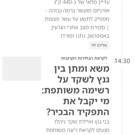
עדיין מלאי של כ-440 ק"ג
אורניום מועשר ברמה גבוהה -
מספיק לתשע עד עשר פצצות
| סקירת מצב אתרי הגרעין
באספהאן, נתנז ופורדו
אליהו לוי
לקראת הבחירות הקרובות
14:30
משא ומתן בין
גנץ לשקד על
רשימה משותפת:
מי יקבל את
התפקיד הבכיר?
בני גנץ ואיילת שקד ניהלו
מגעים לקראת ריצה משותפת