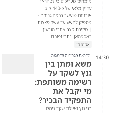
מומחים מעריכים כי לטהראן
עדיין מלאי של כ-440 ק"ג
אורניום מועשר ברמה גבוהה -
מספיק לתשע עד עשר פצצות
| סקירת מצב אתרי הגרעין
באספהאן, נתנז ופורדו
אליהו לוי
לקראת הבחירות הקרובות
14:30
משא ומתן בין
גנץ לשקד על
רשימה משותפת:
מי יקבל את
התפקיד הבכיר?
בני גנץ ואיילת שקד ניהלו