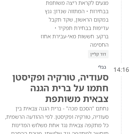
מגעים לקראת ריצה משותפת
בבחירות • המתווה שנדון: גנץ
במקום הראשון, שקד תקבל
עדיפות בבחירת תפקיד •
ברקע: חששות מאי-עבירת אחוז
החסימה
דוד קליין
בבלי
14:16
סעודיה, טורקיה ופקיסטן
חתמו על ברית הגנה
צבאית משותפת
נחתם "הסכם מכה" - ברית הגנה צבאית בין
סעודיה, טורקיה ופקיסטן. לפי ההודעה הרשמית,
כל מתקפה צבאית נגד אחת משלוש המדינות
תיחשב למתקפה נגד שלושתן. מטרת ההסכם