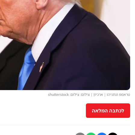
טראמפ ונתניהו | ארכיון | צילום: צילום: shutterstock
לכתבה המלאה