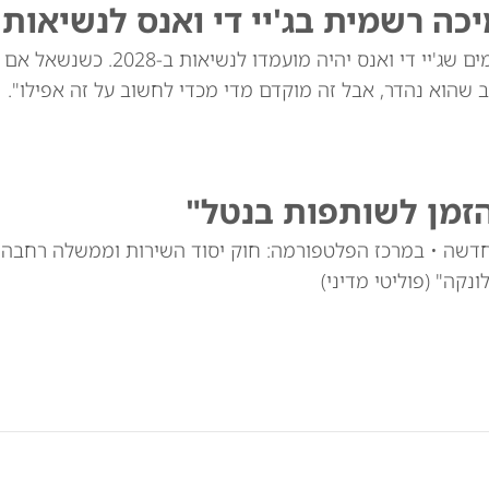
 רשמית בג'יי די ואנס לנשיאות 2028
דונלד טראמפ הכחיש דיווחים לפיהם הודיע לתורמים שג'יי 
 שהוא נהדר, אבל זה מוקדם מדי מכדי לחשוב על זה אפילו".
זמן לשותפות בנטל"
חדשה • במרכז הפלטפורמה: חוק יסוד השירות וממשלה רחבה
נקה" (פוליטי מדיני)