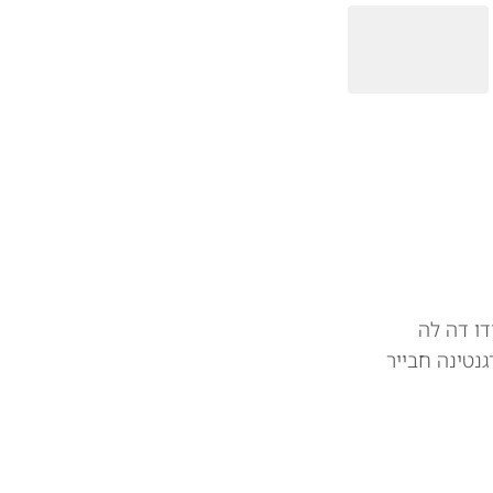
דו דה לה
גנטינה חבייר