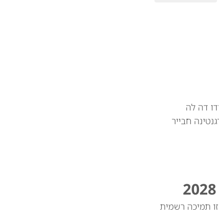
דו דה לה
גנטינה חבייר
די ואנס יהיה מועמדו לנשיאות ב-2028. כשנשאל אם זו תמיכה רשמית