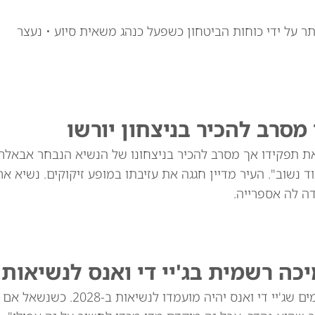
 על ידי כוחות הביטחון כשפעל כנהג משאית סיוע • נעצר
מסרב להכיר בניצחון יורשו
 את תפקידו אך מסרב להכיר בניצחונו של הנשיא הנבחר אבאלר
 נשוב". העיר מדיין חגגה את עזיבתו במופע זיקוקים. נשיא אר
ה לה אספרייה.
 רשמית בג'יי די ואנס לנשיאות 2028
דונלד טראמפ הכחיש דיווחים לפיהם הודיע לתורמים שג'יי 