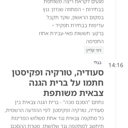
מגעים לקראת ריצה משותפת
בבחירות • המתווה שנדון: גנץ
במקום הראשון, שקד תקבל
עדיפות בבחירת תפקיד •
ברקע: חששות מאי-עבירת אחוז
החסימה
דוד קליין
בבלי
14:16
סעודיה, טורקיה ופקיסטן
חתמו על ברית הגנה
צבאית משותפת
נחתם "הסכם מכה" - ברית הגנה צבאית בין
סעודיה, טורקיה ופקיסטן. לפי ההודעה הרשמית,
כל מתקפה צבאית נגד אחת משלוש המדינות
תיחשב למתקפה נגד שלושתן. מטרת ההסכם