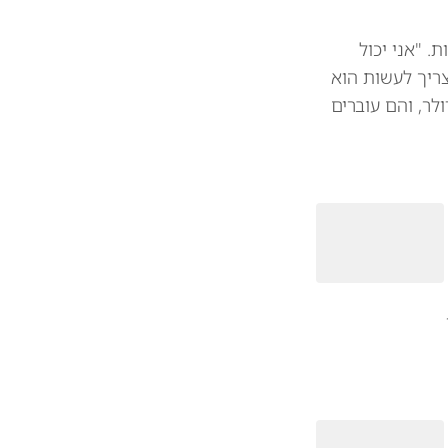
 מיליארד דולר בין המדינות. "אני יכול
צריך לעשות הוא
 את הסחורות שלכם. וכך אנחנו חוסכים 39 או 41 מיליארד דולר, והם עוברים