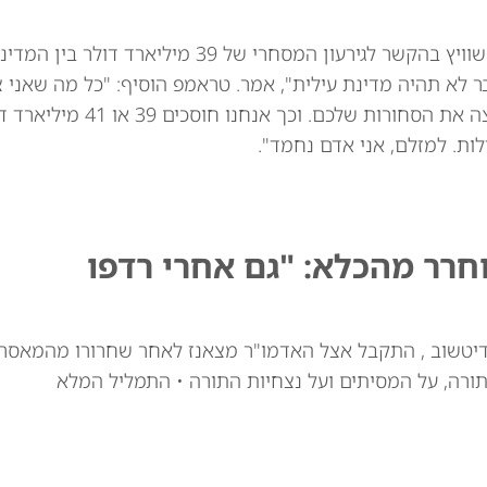
נשיא ארה"ב דונלד טראמפ איים באופן מרומז על שוויץ בהקשר לגירעון המסחרי של 39
ר לא תהיה מדינת עילית", אמר. טראמפ הוסיף: "כל מה שאני 
לומר: אני לא רוצה את השעונים שלכם. אני לא רוצה
ות. למזלם, אני אדם נחמד".
רר מהכלא: "גם אחרי רדפו
דיטשוב , התקבל אצל האדמו"ר מצאנז לאחר שחרורו מהמאסר
ורה, על המסיתים ועל נצחיות התורה • התמליל המלא