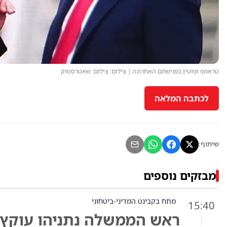
טראמפ ופוטין בפגישתם האחרונה | צילום: צילום: שאטרסטוק
לכתבה המלאה
שיתוף:
מבזקים נוספים
מתח בקבינט המדיני-ביטחוני
15:40
ראש הממשלה נתניהו עוקץ א