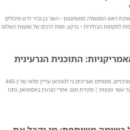
יבת ראש הממשלה מוושינגטון • השר בן גביר דרש סיכולים
סות לתקופת הבחירות • ברקע: מפת דרכים של מועצת השלום
ריקניות: התוכנית הגרעינית
למרות התקיפות האמריקאיות באתרי ההעשרה המרכזיים, מומחים מעריכים כי לטהראן עדיין מלאי של כ-440
ד עשר פצצות | סקירת מצב אתרי הגרעין באספהאן, נתנז
ל רשימה משותפת: מי יקבל את