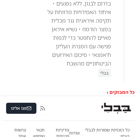
בדרום לבנון, ללא נפגעים •
איחוד האמירויות מדווחת על
תקיפה איראנית נגד מכלית
במצר הורמוז • נשיא איראן
מאיים להתפטר כדי לכפות
פגישה עם המנהיג העליון
ח'אמנאי • סיכום האירועים
הביטחוניים מהשבת
בבלי
כל המבזקים ›
פנו אלינו
RSS
כל הזכויות שמורות לבבלי
מדיניות
תנאי
נגישות
אודות
בע״מ
פרטיות
שימוש
אתר