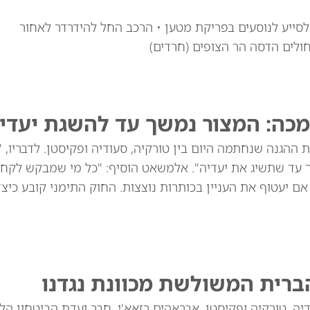
י לוי זצ"ל, כבן 30, יצא מרכבו לסייע לנוסעים בפריקת מטען • הרכב החל להידרדר לאחור
חולים הדסה הר הצופים (חרדים)
מכה: המצור נמשך עד להשגת יעדינ
ההגנה שנחתמה היום בין טורקיה, סעודיה ופקיסטן. לדבריו, 
ך עד שתשיג את יעדיה". אלמשאט הוסיף: "כל מי שמבקש לקח
שנים הוא תוקפן, גם אם יעטוף את העניין בכותרות נוצצות. החוק התימני קובע כי
ברית המשולשת מכוונת נגדנו
יה, טורקיה ופקיסטן. אבראהים רזאא'י, חבר ועדת הביטחון הל