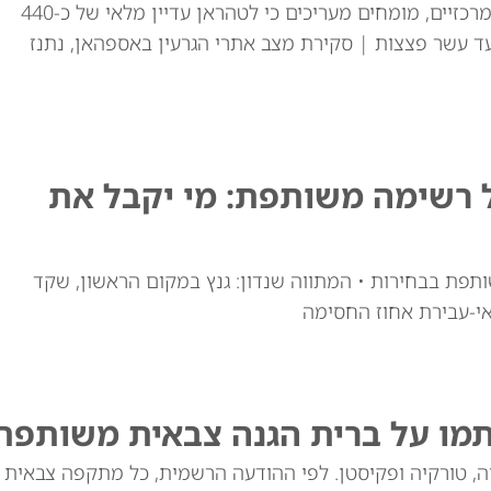
למרות התקיפות האמריקאיות באתרי ההעשרה המרכזיים, מומחים מעריכים כי לטהראן עדיין מלאי של כ-440
ד עשר פצצות | סקירת מצב אתרי הגרעין באספהאן, נתנז
ל רשימה משותפת: מי יקבל את
ותפת בבחירות • המתווה שנדון: גנץ במקום הראשון, שקד
י-עבירת אחוז החסימה
תמו על ברית הגנה צבאית משותפת
יה, טורקיה ופקיסטן. לפי ההודעה הרשמית, כל מתקפה צבאית