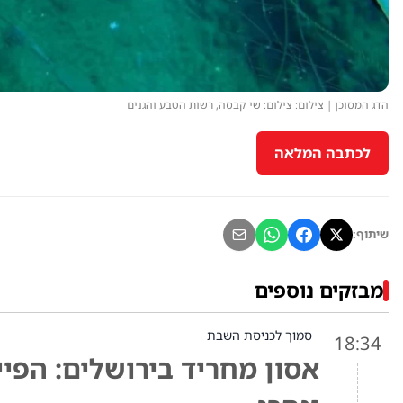
הדג המסוכן | צילום: צילום: שי קבסה, רשות הטבע והגנים
לכתבה המלאה
שיתוף:
מבזקים נוספים
סמוך לכניסת השבת
18:34
אסון מחריד בירושלים: הפיי