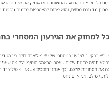
סכם לחזק את ההרתעה המשותפת ולהעמיק את שיתוף הפעולה
מכוון נגד גורם מסוים, והוא פתוח להצטרפות מדינות נוספות בא
כל למחוק את הגירעון המסחרי בח
נשיא ארה"ב דונלד טראמפ איים באופן מרומז על שוויץ בהקשר לגירעון המסחרי של 39
ר לא תהיה מדינת עילית", אמר. טראמפ הוסיף: "כל מה שאני 
לומר: אני לא רוצה את השעונים שלכם. אני לא רוצה
ות. למזלם, אני אדם נחמד".