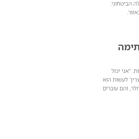
 הביטחוני.
זור.
תימה
 מיליארד דולר בין המדינות. "אני יכול
צריך לעשות הוא
 את הסחורות שלכם. וכך אנחנו חוסכים 39 או 41 מיליארד דולר, והם עוברים