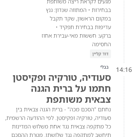
מגעים לקראת ריצה משותפת
בבחירות • המתווה שנדון: גנץ
במקום הראשון, שקד תקבל
עדיפות בבחירת תפקיד •
ברקע: חששות מאי-עבירת אחוז
החסימה
דוד קליין
בבלי
14:16
סעודיה, טורקיה ופקיסטן
חתמו על ברית הגנה
צבאית משותפת
נחתם "הסכם מכה" - ברית הגנה צבאית בין
סעודיה, טורקיה ופקיסטן. לפי ההודעה הרשמית,
כל מתקפה צבאית נגד אחת משלוש המדינות
תיחשב למתקפה נגד שלושתן. מטרת ההסכם