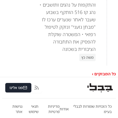
והתקפות על נהגים ותושבים •
נהג קו 516 הותקף בשבוע
שעבר לאחר שנערים ערכו לו
"מבחן גזעני" ונזקק לטיפול
רפואי • המשטרה שוקלת
להפסיק את התחבורה
הציבורית בשכונה
משה כץ
כל המבזקים ›
פנו אלינו
RSS
כל הזכויות שמורות לבבלי
מדיניות
תנאי
נגישות
אודות
בע״מ
פרטיות
שימוש
אתר