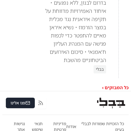
בדרום לבנון, ללא נפגעים •
איחוד האמירויות מדווחת על
תקיפה איראנית נגד מכלית
במצר הורמוז • נשיא איראן
מאיים להתפטר כדי לכפות
פגישה עם המנהיג העליון
ח'אמנאי • סיכום האירועים
הביטחוניים מהשבת
בבלי
כל המבזקים ›
פנו אלינו
RSS
כל הזכויות שמורות לבבלי
מדיניות
תנאי
נגישות
אודות
בע״מ
פרטיות
שימוש
אתר